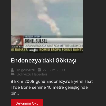
Endonezya’daki Göktaşı
27 Ekim 2009
By
gokyuzu
Gökyüzü Haberleri
8 Ekim 2009 günü Endonezya’da yerel saat
11’de Bone şehrine 10 metre genişliğinde
bir...
Devamını Oku