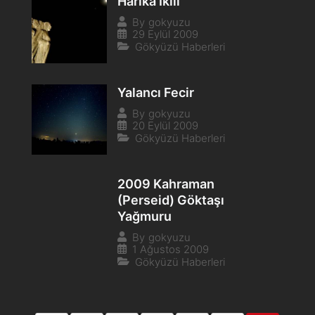
Harika İkili
By
gokyuzu
29 Eylül 2009
Gökyüzü Haberleri
Yalancı Fecir
By
gokyuzu
20 Eylül 2009
Gökyüzü Haberleri
2009 Kahraman
(Perseid) Göktaşı
Yağmuru
By
gokyuzu
1 Ağustos 2009
Gökyüzü Haberleri