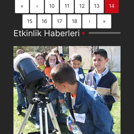
«
‹
10
11
12
13
14
15
16
17
18
›
»
Etkinlik Haberleri