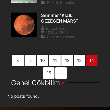
Etkinlik Haberleri
Seminer “KIZIL
GEZEGEN MARS”
By
gokyuzu
12 Mart 2007
Etkinlik Haberleri
«
‹
10
11
12
13
14
15
›
Genel Gökbilim
No posts found.