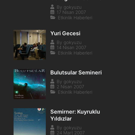
By
gokyuzu
17 Nisan 2007
Etkinlik Haberleri
Yuri Gecesi
By
gokyuzu
14 Nisan 2007
Etkinlik Haberleri
Bulutsular Semineri
By
gokyuzu
2 Nisan 2007
Etkinlik Haberleri
Semirner: Kuyruklu
Yıldızlar
By
gokyuzu
24 Mart 2007