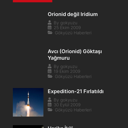
Orionid değil Iridium
By
gokyuzu
25 Ekim 2009
Gökyüzü Haberleri
Avcı (Orionid) Göktaşı
Yağmuru
By
gokyuzu
19 Ekim 2009
Gökyüzü Haberleri
Expedition-21 Fırlatıldı
By
gokyuzu
30 Eylül 2009
Gökyüzü Haberleri