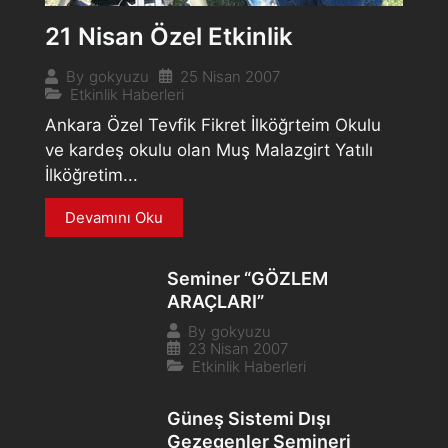
21 Nisan Özel Etkinlik
25 Nisan 2007
By
gokyuzu
Etkinlik Haberleri
Ankara Özel Tevfik Fikret İlköğrteim Okulu
ve kardeş okulu olan Muş Malazgirt Yatılı
İlköğretim...
Devamını Oku
Seminer “GÖZLEM
ARAÇLARI”
By
gokyuzu
23 Nisan 2007
Etkinlik Haberleri
Güneş Sistemi Dışı
Gezegenler Semineri