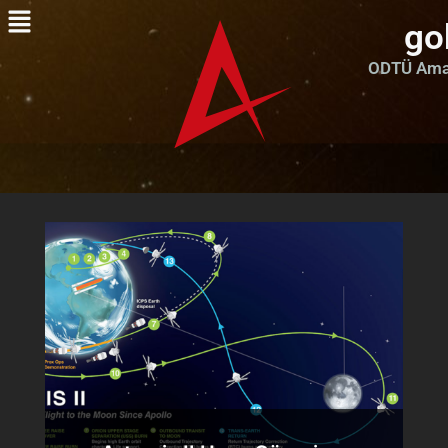
go
ODTÜ Amat