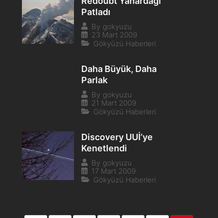
Redoubt Yanardağı
Patladı
By
gokyuzu
23 Mart 2009
Gökyüzü Haberleri
Daha Büyük, Daha
Parlak
By
gokyuzu
21 Mart 2009
Gökyüzü Haberleri
Discovery UUİ’ye
Kenetlendi
By
gokyuzu
17 Mart 2009
Gökyüzü Haberleri