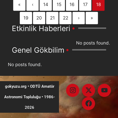
«
‹
14
15
16
17
18
19
20
21
22
›
»
Etkinlik Haberleri
No posts found.
Genel Gökbilim
No posts found.
gokyuzu.org • ODTÜ Amatör
Astronomi Topluluğu
•
1986-
2026