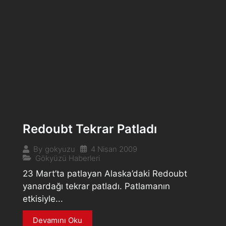
Redoubt Tekrar Patladı
4 Nisan 2009
By
gokyuzu
Gökyüzü Haberleri
23 Mart’ta patlayan Alaska’daki Redoubt
yanardağı tekrar patladı. Patlamanın
etkisiyle...
Devamını Oku