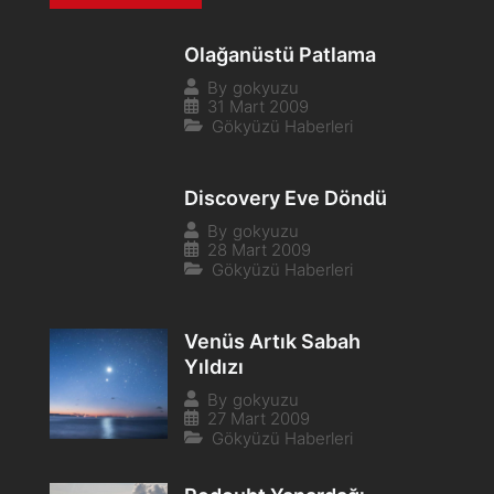
Olağanüstü Patlama
By
gokyuzu
31 Mart 2009
Gökyüzü Haberleri
Discovery Eve Döndü
By
gokyuzu
28 Mart 2009
Gökyüzü Haberleri
Venüs Artık Sabah
Yıldızı
By
gokyuzu
27 Mart 2009
Gökyüzü Haberleri