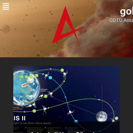
go
ODTÜ Amat