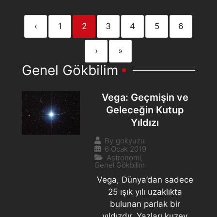
‹
1
2
3
4
5
6
›
»
Genel Gökbilim
Vega: Geçmişin ve
Geleceğin Kutup
Yıldızı
By
gokyuzu
6 Ocak 2019
Astronomi
,
Genel Gökbilim
Vega, Dünya’dan sadece
25 ışık yılı uzaklıkta
bulunan parlak bir
yıldızdır. Yazları kuzey