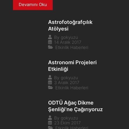
Devamını Oku
Astrofotoğrafçılık
Atölyesi
By
gokyuzu
14 Aralık 2017
Etkinlik Haberleri
Astronomi Projeleri
Etkinliği
By
gokyuzu
3 Aralık 2017
Etkinlik Haberleri
ODTÜ Ağaç Dikme
Şenliği’ne Çağırıyoruz
By
gokyuzu
23 Ekim 2017
Etkinlik Haberleri