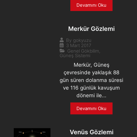
Devamını Oku
Merkür Gözlemi
By
gokyuzu
3 Mart 2017
Genel Gökbilim
,
Güneş Sistemi
Merkür, Güneş
çevresinde yaklaşık 88
gün süren dolanma süresi
ve 116 günlük kavuşum
dönemi ile...
Devamını Oku
Venüs Gözlemi