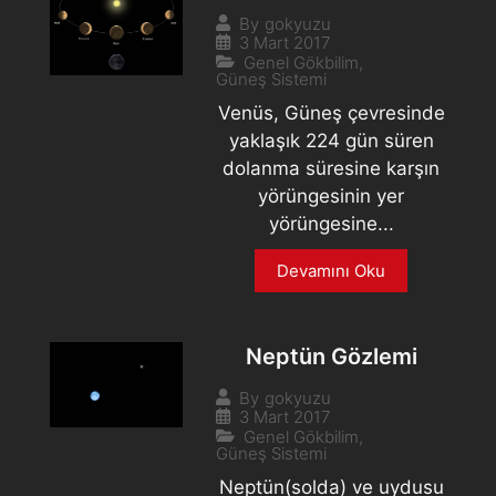
By
gokyuzu
3 Mart 2017
Genel Gökbilim
,
Güneş Sistemi
Venüs, Güneş çevresinde
yaklaşık 224 gün süren
dolanma süresine karşın
yörüngesinin yer
yörüngesine...
Devamını Oku
Neptün Gözlemi
By
gokyuzu
3 Mart 2017
Genel Gökbilim
,
Güneş Sistemi
Neptün(solda) ve uydusu