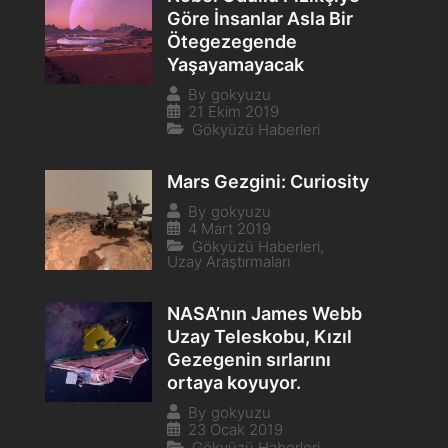
Göre İnsanlar Asla Bir
Ötegezegende
Yaşayamayacak
By
gokyuzu
21 Ekim 2019
Gökyüzü Haberleri
Mars Gezgini: Curiosity
By
gokyuzu
4 Mart 2019
Gökyüzü Haberleri
,
Uzay Araştırmaları
NASA’nın James Webb
Uzay Teleskobu, Kızıl
Gezegenin sırlarını
ortaya koyuyor.
By
gokyuzu
23 Ocak 2019
Gökyüzü Haberleri