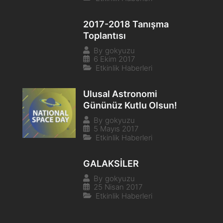
2017-2018 Tanışma
Toplantısı
By
gokyuzu
6 Ekim 2017
Etkinlik Haberleri
Ulusal Astronomi
Gününüz Kutlu Olsun!
By
gokyuzu
5 Mayıs 2017
Etkinlik Haberleri
GALAKSİLER
By
gokyuzu
25 Nisan 2017
Etkinlik Haberleri