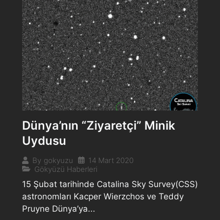
Dünya’nın “Ziyaretçi” Minik
Uydusu
14 Mart 2020
By
gokyuzu
Gökyüzü Haberleri
15 Şubat tarihinde Catalina Sky Survey(CSS)
astronomları Kacper Wierzchos ve Teddy
Pruyne Dünya’ya...