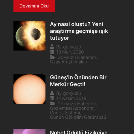
Devamını Oku
Ay nasıl oluştu? Yeni
araştırma geçmişe ışık
tutuyor
By
gokyuzu
13 Mart 2020
Gökyüzü Haberleri
,
Uzay Araştırmaları
Güneş’in Önünden Bir
Merkür Geçti!
By
gokyuzu
14 Kasım 2019
Gökyüzü Haberleri
,
Gözlemsel Astronomi
,
Güneş Sistemi
,
Günün Gökbilim Görüntüsü
Nobel Ödüllü Fizikçiye