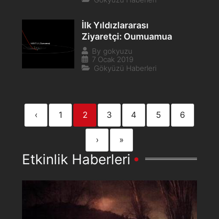
İlk Yıldızlararası
Ziyaretçi: Oumuamua
By
gokyuzu
7 Ocak 2019
Gökyüzü Haberleri
‹
1
2
3
4
5
6
›
»
Etkinlik Haberleri