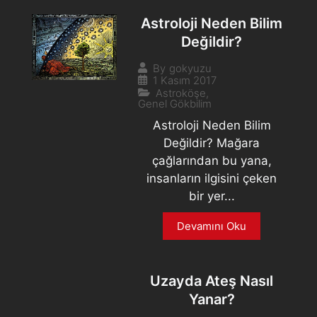
Astroloji Neden Bilim
Değildir?
By
gokyuzu
1 Kasım 2017
Astroköşe
,
Genel Gökbilim
Astroloji Neden Bilim
Değildir? Mağara
çağlarından bu yana,
insanların ilgisini çeken
bir yer...
Devamını Oku
Uzayda Ateş Nasıl
Yanar?