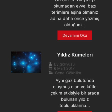
okumadan evvel bazı
terimlere aşina olmanız
adına daha önce yazmış
olduğum...
Devamını Oku
Yıldız Kümeleri
By
gokyuzu
6 Mart 2017
Genel Gökbilim
Aynı gaz bulutunda
oluşmuş olan ve kütle
çekim etkisiyle bir arada
bulunan yıldız
topluluklarına...