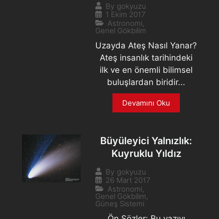
By
gokyuzu
1 Ekim 2017
Astronomi
,
Genel Gökbilim
Uzayda Ateş Nasıl Yanar?
Ateş insanlık tarihindeki
ilk ve en önemli bilimsel
buluşlardan biridir...
Devamını Oku
Büyüleyici Yalnızlık:
Kuyruklu Yıldız
By
gokyuzu
26 Mart 2017
Astronomi
,
Genel Gökbilim
,
Güneş Sistemi
Ön Sözler: Bu yazıyı