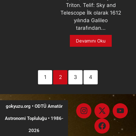
Triton. Telif: Sky and
Telescope İlk olarak 1612
yılında Galileo
tarafından...
Devamını Oku
1
2
3
4
gokyuzu.org • ODTÜ Amatör
Astronomi Topluluğu
•
1986-
2026