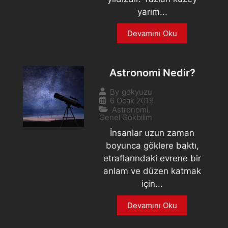
yarım...
Devamını Oku
Astronomi Nedir?
By
gokyuzu
6 Ocak 2019
Astronomi
,
Genel Gökbilim
İnsanlar uzun zaman
boyunca göklere baktı,
etraflarındaki evrene bir
anlam ve düzen katmak
için...
Devamını Oku