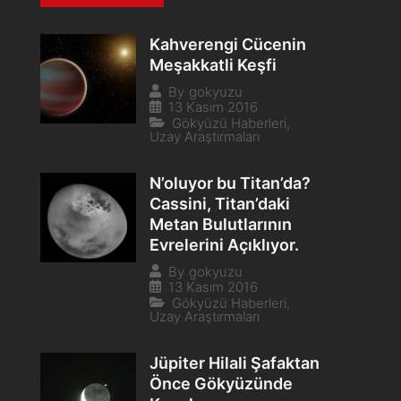
Kahverengi Cücenin
Meşakkatli Keşfi
By
gokyuzu
13 Kasım 2016
Gökyüzü Haberleri
,
Uzay Araştırmaları
N’oluyor bu Titan’da?
Cassini, Titan’daki
Metan Bulutlarının
Evrelerini Açıklıyor.
By
gokyuzu
13 Kasım 2016
Gökyüzü Haberleri
,
Uzay Araştırmaları
Jüpiter Hilali Şafaktan
Önce Gökyüzünde