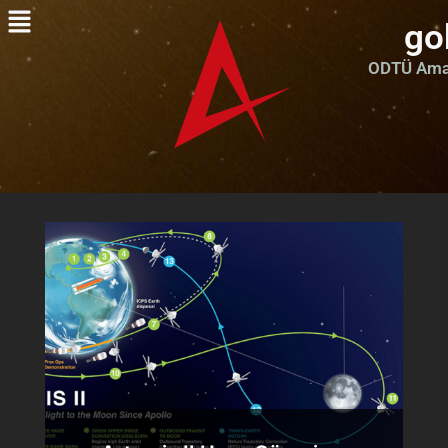
go
ODTÜ Amat