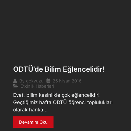
ODTÜ’de Bilim Eğlencelidir!
25 Nisan 2016
By
gokyuzu
Etkinlik Haberleri
Evet, bilim kesinlikle çok eğlencelidir!
Geçtiğimiz hafta ODTÜ öğrenci toplulukları
olarak harika...
Devamını Oku