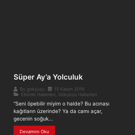
Süper Ay’a Yolculuk
15 Kasım 2016
By
gokyuzu
Etkinlik Haberleri
,
Gökyüzü Haberleri
“Seni öpebilir miyim o halde? Bu acınası
kağıtların üzerinde? Ya da camı açar,
gecenin soğuk...
Devamını Oku