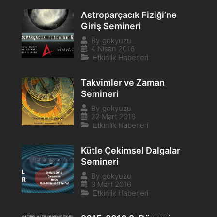
Astroparçacık Fiziği’ne
Giriş Semineri
By
gokyuzu
4 Nisan 2016
Etkinlik Haberleri
Takvimler ve Zaman
Semineri
By
gokyuzu
22 Mart 2016
Etkinlik Haberleri
Kütle Çekimsel Dalgalar
Semineri
By
gokyuzu
3 Mart 2016
Etkinlik Haberleri