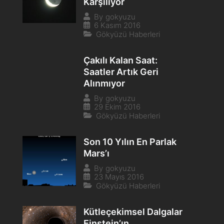
Karşılıyor
By
gokyuzu
6 Kasım 2016
Gökyüzü Haberleri
Çakılı Kalan Saat:
Saatler Artık Geri
Alınmıyor
By
gokyuzu
29 Ekim 2016
Gökyüzü Haberleri
Son 10 Yılın En Parlak
Mars’ı
By
gokyuzu
23 Mayıs 2016
Gökyüzü Haberleri
Kütleçekimsel Dalgalar
Einstein’ın