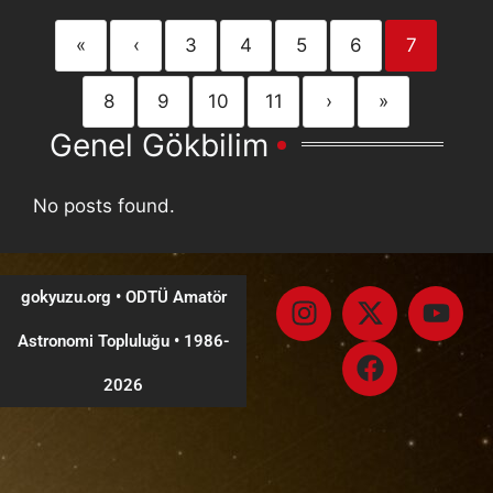
«
‹
3
4
5
6
7
8
9
10
11
›
»
Genel Gökbilim
No posts found.
gokyuzu.org • ODTÜ Amatör
Astronomi Topluluğu
•
1986-
2026