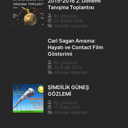
2015-2016 2. Dönemi
Tanışma Toplantısı
By
gokyuzu
25 Şubat 2016
Etkinlik Haberleri
Carl Sagan Anısına:
Hayatı ve Contact Film
Gösterimi
By
gokyuzu
22 Aralık 2015
Etkinlik Haberleri
ŞİMDİLİK GÜNEŞ
GÖZLEMİ
By
gokyuzu
17 Aralık 2015
Etkinlik Haberleri