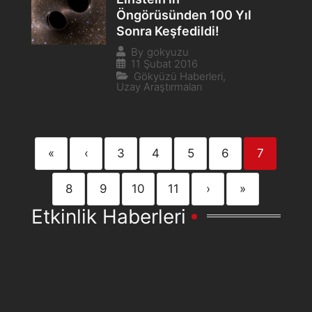
Öngörüsünden 100 Yıl
Sonra Keşfedildi!
By
gokyuzu
11 Şubat 2016
Gökyüzü Haberleri
,
Uzay Araştırmaları
«
‹
3
4
5
6
7
8
9
10
11
›
»
Etkinlik Haberleri