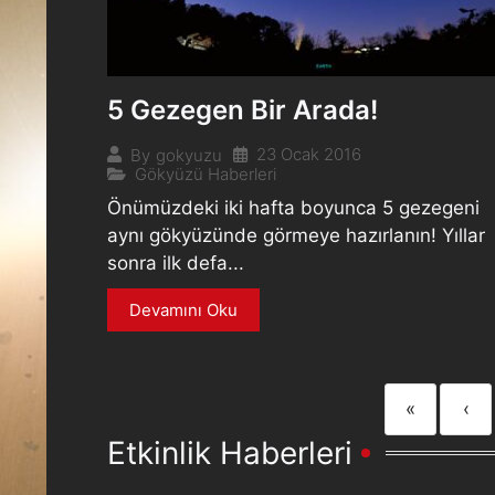
5 Gezegen Bir Arada!
23 Ocak 2016
By
gokyuzu
Gökyüzü Haberleri
Önümüzdeki iki hafta boyunca 5 gezegeni
aynı gökyüzünde görmeye hazırlanın! Yıllar
sonra ilk defa...
Devamını Oku
«
‹
Etkinlik Haberleri