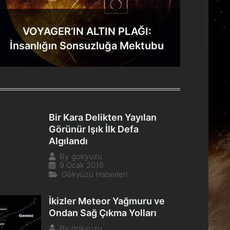
VOYAGER’IN ALTIN PLAĞI:
İnsanlığın Sonsuzluğa Mektubu
Bir Kara Delikten Yayılan
Görünür Işık İlk Defa
Algılandı
By
gokyuzu
9 Ocak 2016
Gökyüzü Haberleri
İkizler Meteor Yağmuru ve
Ondan Sağ Çıkma Yolları
By
gokyuzu