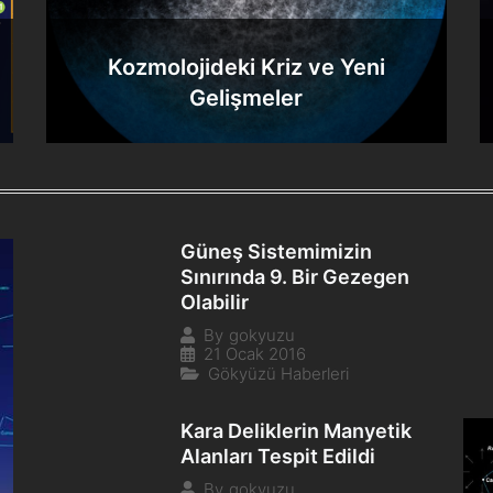
Kozmolojideki Kriz ve Yeni
Gelişmeler
Güneş Sistemimizin
Sınırında 9. Bir Gezegen
Olabilir
By
gokyuzu
21 Ocak 2016
Gökyüzü Haberleri
Kara Deliklerin Manyetik
Alanları Tespit Edildi
By
gokyuzu