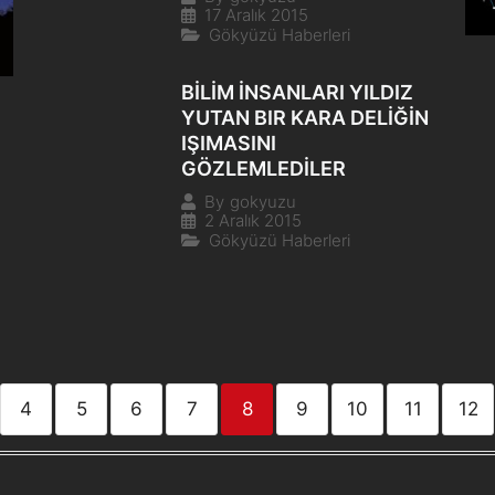
17 Aralık 2015
Gökyüzü Haberleri
BİLİM İNSANLARI YILDIZ
YUTAN BIR KARA DELİĞİN
IŞIMASINI
GÖZLEMLEDİLER
By
gokyuzu
2 Aralık 2015
Gökyüzü Haberleri
4
5
6
7
8
9
10
11
12