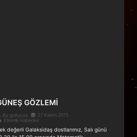
GÜNEŞ GÖZLEMİ
27 Kasım 2015
By
gokyuzu
Etkinlik Haberleri
ek değerli Galaksidaş dostlarımız, Salı günü