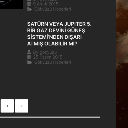
9 Aralık 2015
Gökyüzü Haberleri
SATÜRN VEYA JUPITER 5.
BİR GAZ DEVİNİ GÜNEŞ
SİSTEMİ’NDEN DIŞARI
ATMIŞ OLABİLİR Mİ?
By
gokyuzu
25 Kasım 2015
Gökyüzü Haberleri
›
»