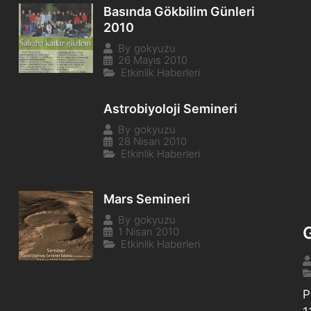
Basında Gökbilim Günleri
2010
By
gokyuzu
26 Mayıs 2010
Etkinlik Haberleri
Astrobiyoloji Semineri
By
gokyuzu
28 Nisan 2010
Etkinlik Haberleri
Mars Semineri
By
gokyuzu
1 Nisan 2010
Etkinlik Haberleri
P