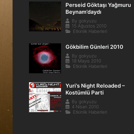
Perseid Göktaşı Yağmuru
Beynam’daydı
By
gokyuzu
15 Ağustos 2010
Etkinlik Haberleri
Gökbilim Günleri 2010
By
gokyuzu
18 Mayıs 2010
Etkinlik Haberleri
Yuri’s Night Reloaded –
Kostümlü Parti
By
gokyuzu
4 Nisan 2010
Etkinlik Haberleri