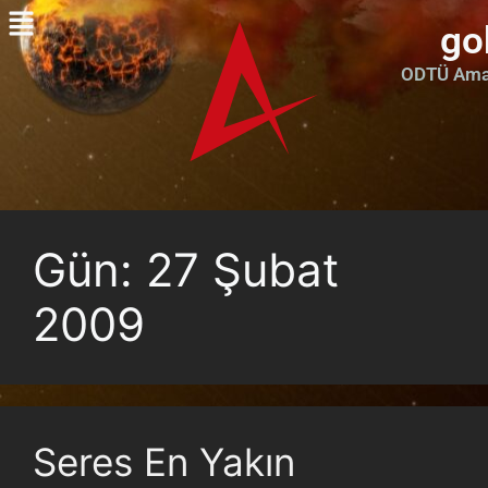
go
ODTÜ Amat
Gün:
27 Şubat
2009
Seres En Yakın