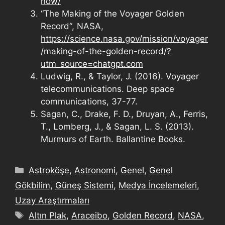
now/
“The Making of the Voyager Golden
Record“, NASA,
https://science.nasa.gov/mission/voyager
/making-of-the-golden-record/?
utm_source=chatgpt.com
Ludwig, R., & Taylor, J. (2016). Voyager
telecommunications. Deep space
communications, 37-77.
Sagan, C., Drake, F. D., Druyan, A., Ferris,
T., Lomberg, J., & Sagan, L. S. (2013).
Murmurs of Earth. Ballantine Books.
Astroköşe
,
Astronomi
,
Genel
,
Genel
Gökbilim
,
Güneş Sistemi
,
Medya İncelemeleri
,
Uzay Araştırmaları
Altın Plak
,
Araceibo
,
Golden Record
,
NASA
,