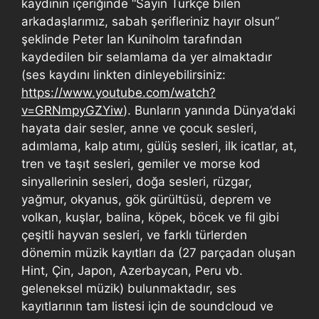
kaydının içeriğinde “Sayın Türkçe bilen
arkadaşlarımız, sabah şerifleriniz hayır olsun”
şeklinde Peter Ian Kuniholm tarafından
kaydedilen bir selamlama da yer almaktadır
(ses kaydını linkten dinleyebilirsiniz:
https://www.youtube.com/watch?
v=GRNmpyGZYiw
). Bunların yanında Dünya’daki
hayata dair sesler, anne ve çocuk sesleri,
adımlama, kalp atımı, gülüş sesleri, ilk icatlar, at,
tren ve taşıt sesleri, gemiler ve morse kod
sinyallerinin sesleri, doğa sesleri, rüzgar,
yağmur, okyanus, gök gürültüsü, deprem ve
volkan, kuşlar, balina, köpek, böcek ve fil gibi
çeşitli hayvan sesleri, ve farklı türlerden
dönemin müzik kayıtları da (27 parçadan oluşan
Hint, Çin, Japon, Azerbaycan, Peru vb.
geleneksel müzik) bulunmaktadır, ses
kayıtlarının tam listesi için de soundcloud ve