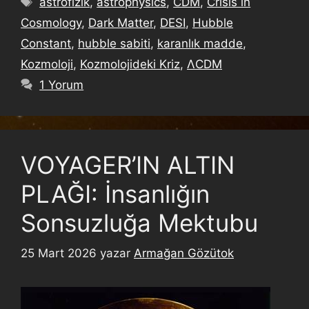
astrofizik
,
astrophysics
,
CDM
,
Crisis in
Cosmology
,
Dark Matter
,
DESI
,
Hubble
Constant
,
hubble sabiti
,
karanlık madde
,
Kozmoloji
,
Kozmolojideki Kriz
,
ΛCDM
1 Yorum
VOYAGER’IN ALTIN
PLAĞI: İnsanlığın
Sonsuzluğa Mektubu
25 Mart 2026
yazar
Armağan Gözütok