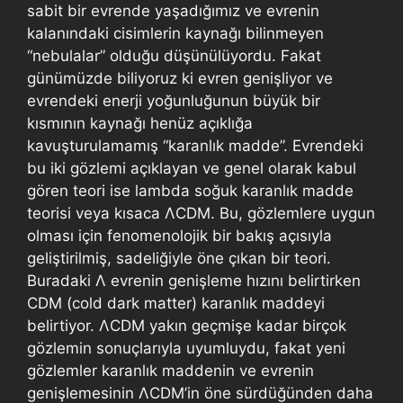
sabit bir evrende yaşadığımız ve evrenin
kalanındaki cisimlerin kaynağı bilinmeyen
“nebulalar” olduğu düşünülüyordu. Fakat
günümüzde biliyoruz ki evren genişliyor ve
evrendeki enerji yoğunluğunun büyük bir
kısmının kaynağı henüz açıklığa
kavuşturulamamış “karanlık madde”. Evrendeki
bu iki gözlemi açıklayan ve genel olarak kabul
gören teori ise lambda soğuk karanlık madde
teorisi veya kısaca ΛCDM. Bu, gözlemlere uygun
olması için fenomenolojik bir bakış açısıyla
geliştirilmiş, sadeliğiyle öne çıkan bir teori.
Buradaki Λ evrenin genişleme hızını belirtirken
CDM (cold dark matter) karanlık maddeyi
belirtiyor. ΛCDM yakın geçmişe kadar birçok
gözlemin sonuçlarıyla uyumluydu, fakat yeni
gözlemler karanlık maddenin ve evrenin
genişlemesinin ΛCDM’in öne sürdüğünden daha