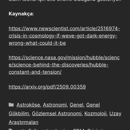
Kaynakça
:
https://www.newscientist.com/article/2516974-
crisis-in-cosmology-if-weve-got-dark-energy-
wrong-what-could-it-be
https://science.nasa.gov/mission/hubble/scienc
e/science-behind-the-discoveries/hubble-
constant-and-tension/
https://arxiv.org/pdf/2509.00359
Astroköşe
,
Astronomi
,
Genel
,
Genel
Gökbilim
,
Gözlemsel Astronomi
,
Kozmoloji
,
Uzay
Araştırmaları