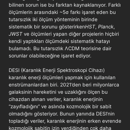
bilinen sorun ise bu farktan kaynaklanıyor. Farklı
ölçümlerin arasındaki ~5σ farkı işaret eden bu
tutarsızlık iki ölçüm yönteminin birinde
sistematik bir sorunu gösterirken
HST
,
Planck
,
JWST
ve ölçümleri yapan diğer projelerin hiçbiri
kendi yaptıkları ölçümdeki sistematik hatayı
bulamadı. Bu tutarsızlık ΛCDM teorisine dair
sorunlar olabileceğine işaret ediyor.
DESI (Karanlık Enerji Spektroskopi Cihazı)
karanlık enerji ölçümleri yapmak için kullanılan
enstrümanlardan biri. 2021’den beri milyonlarca
galaksinin hareketini ve uzaklığını ölçen bu
cihazdan alınan veriler, karanlık enerjinin
“zayıfladığını” ve aslında kozmolojik bir sabit
olmadığını gösteriyor. Bunun yanında DESI’nin
topladığı veriler, karanlık enerjinin erken evrende
kozmolojik sabitin izin verdiğinden çok daha