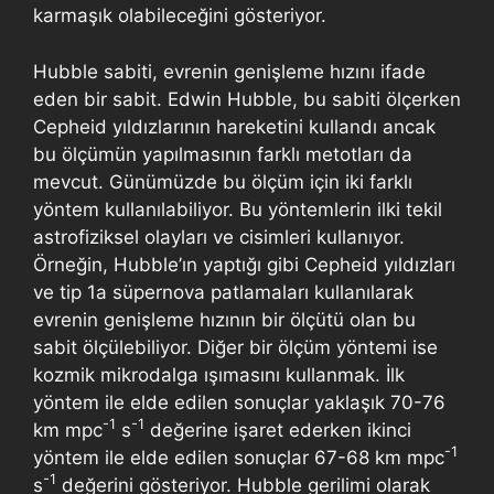
karmaşık olabileceğini gösteriyor.
Hubble sabiti, evrenin genişleme hızını ifade
eden bir sabit. Edwin Hubble, bu sabiti ölçerken
Cepheid yıldızlarının hareketini kullandı ancak
bu ölçümün yapılmasının farklı metotları da
mevcut. Günümüzde bu ölçüm için iki farklı
yöntem kullanılabiliyor. Bu yöntemlerin ilki tekil
astrofiziksel olayları ve cisimleri kullanıyor.
Örneğin, Hubble’ın yaptığı gibi Cepheid yıldızları
ve tip 1a süpernova patlamaları kullanılarak
evrenin genişleme hızının bir ölçütü olan bu
sabit ölçülebiliyor. Diğer bir ölçüm yöntemi ise
kozmik mikrodalga ışımasını kullanmak. İlk
yöntem ile elde edilen sonuçlar yaklaşık 70-76
-1
-1
km mpc
s
değerine işaret ederken ikinci
-1
yöntem ile elde edilen sonuçlar 67-68 km mpc
-1
s
değerini gösteriyor. Hubble gerilimi olarak