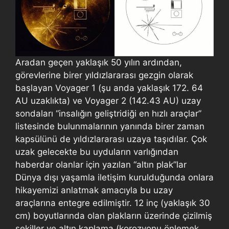
Aradan geçen yaklaşık 50 yılın ardından,
görevlerine birer yıldızlararası gezgin olarak
başlayan Voyager 1 (şu anda yaklaşık 172. 64
AU uzaklıkta) ve Voyager 2 (142.43 AU) uzay
sondaları “insalığın geliştridiği en hızlı araçlar”
listesinde bulunmalarının yanında birer zaman
kapsülünü de yıldızlararası uzaya taşıdılar. Çok
uzak gelecekte bu uyduların varlığından
haberdar olanlar için yazılan “altın plak”lar
Dünya dışı yaşamla iletişim kurulduğunda onlara
hikayemizi anlatmak amacıyla bu uzay
araçlarına entegre edilmiştir. 12 inç (yaklaşık 30
cm) boyutlarında olan plakların üzerinde çizilmiş
şekiller ve altın kaplama (korozyonu önlemek