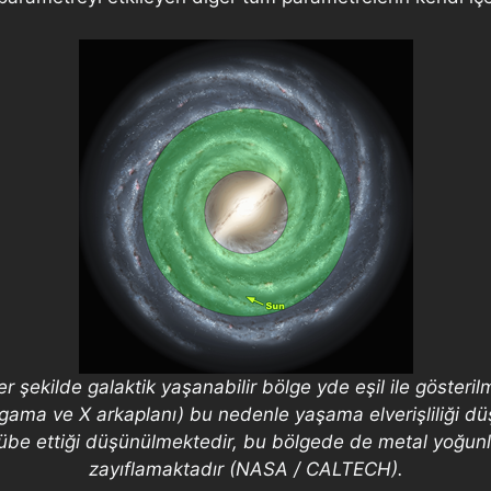
r şekilde galaktik yaşanabilir bölge yde eşil ile göster
ama ve X arkaplanı) bu nedenle yaşama elverişliliği dü
ecrübe ettiği düşünülmektedir, bu bölgede de metal yoğ
zayıflamaktadır (NASA / CALTECH).