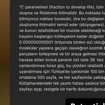
“f
” parametresi (fraction to develop life), tüm
l
oluşma ve filizlenme ihtimalidir. Bu noktada ha
bilmiyoruz noktası burasıdır, zira bu değişken
oluşturma ihtimalini temsil eder (abiyogenez)
ve bunun istatistiksel bir mucize olabileceği
hayatın başlangıcı kütleçekimi kadar doğaldır 
0.000000000001 (trilyonda birden az) olduğu
moleküler yapılara geçişin olasılığının kozmik 
parçaların birleşmesi ve bir araya gelmesi iht
havaya atılan bozuk paranın üst üste 38 kez y
canlandırması biraz güç, bu yüzden istatisti
uyandırması için Türkiye’de içerisinde 100 b
ortalama 500 sayfa, ve her sayfasında yaklaşı
Kütüphanelerdeki tek yazım hatası sadece bir k
sayfayı açıp, rastgele bir harfe dokunduğunuz