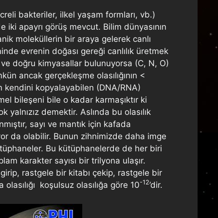
eli bakteriler, ilkel yaşam formları, vb.)
nde iki apayrı görüş mevcut. Bilim dünyasının
nik moleküllerin bir araya gelerek canlı
ninde evrenin doğası gereği canlılık üretmek
 ve doğru kimyasallar bulunuyorsa (C, N, O)
ümkün ancak gerçekleşme olasılığının <
en kendini kopyalayabilen (DNA/RNA)
el bileşeni bile o kadar karmaşıktır ki
k yalnızız demektir. Aslında bu olasılık
mıştır, sayı ve mantık için kafada
or da olabilir. Bunun zihnimizde daha imge
tüphaneler. Bu kütüphanelerde de her biri
m karakter sayısı bir trilyona ulaşır.
ip, rastgele bir kitabı çekip, rastgele bir
-12
olasılığı koşulsuz olasılığa göre 10
’dir.