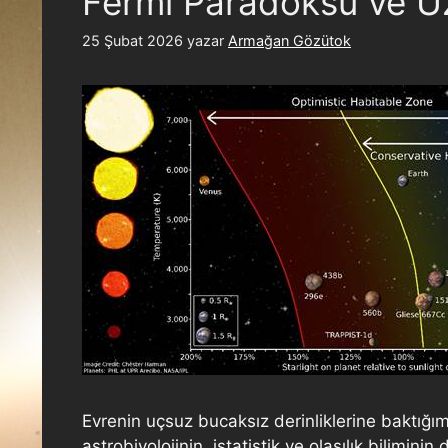
Fermi Paradoksu ve U
25 Şubat 2026
yazar
Armağan Gözütok
Evrenin uçsuz bucaksız derinliklerine baktığ
astrobiyolojinin, istatistik ve olasılık bilimi