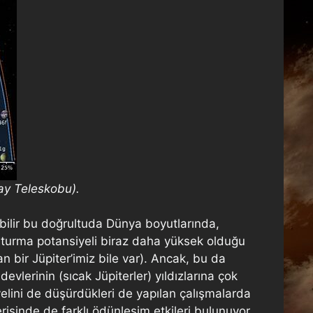
zay Teleskobu).
abilir bu doğrultuda Dünya boyutlarında,
oluşturma potansiyeli biraz daha yüksek olduğu
n bir Jüpiter’imiz bile var). Ancak, bu da
devlerinin (sıcak Jüpiterler) yıldızlarına çok
elini de düşürdükleri de yapılan çalışmalarda
risinde de farklı ödünleşim etkileri bulunuyor.