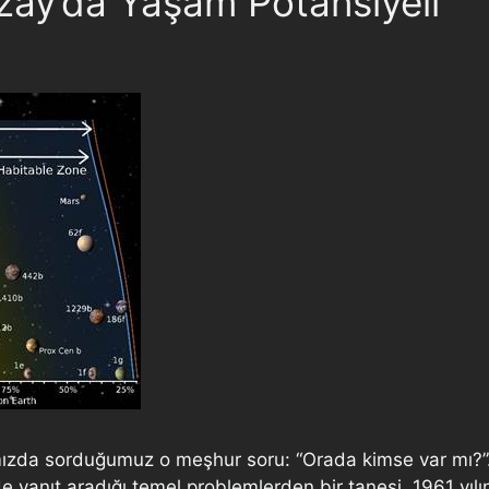
zay’da Yaşam Potansiyeli
ımızda sorduğumuz o meşhur soru: “Orada kimse var mı?”.
nin de yanıt aradığı temel problemlerden bir tanesi. 1961 