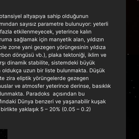
otansiyel altyapıya sahip olduğunun
mından sayısız parametre bulunuyor: yeterli
n fazla etkilenmeyecek, yeterince kalın
ruma sağlamak için manyetik alan, yıldızın
itable zone yani gezegen yörüngesinin yıldıza
karbon döngüsü vb.), plaka tektoniği, iklim ve
rşı dinamik stabilite, sistemdeki büyük
en oldukça uzun bir liste bulunmakta. Düşük
kte zira eliptik yörüngelerde gezegen
uslar ve atmosfer yeterince derinse, basıklık
 bulunmakta. Paradoks açısından bu
afındaki Dünya benzeri ve yaşanabilir kuşak
birlikte yaklaşık 5 – 20% (0.05 – 0.2)