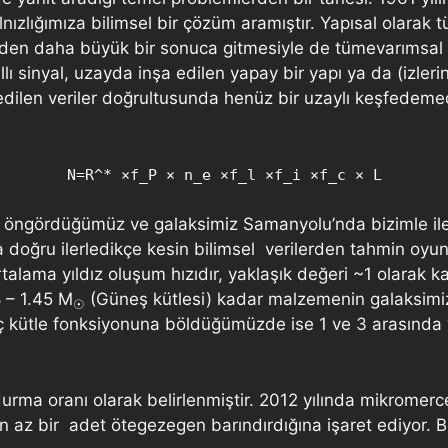
alnızlığımıza bilimsel bir çözüm aramıştır. Yapısal olarak
en daha büyük bir sonuca gitmesiyle de tümevarımsal y
lı sinyal, uzayda inşa edilen yapay bir yapı ya da (izle
 edilen veriler doğrultusunda henüz bir uzaylı keşfedem
N=R^* ×f_P × n_e ×f_l ×f_i ×f_c × L
öngördüğümüz ve galaksimiz Samanyolu’nda bizimle ileti
doğru ilerledikçe kesin bilimsel verilerden tahmin oyunl
rtalama yıldız oluşum hızıdır, yaklaşık değeri ~1 olarak
 – 1.45 M
(Güneş kütlesi) kadar malzemenin galaksimiz
☉
ç kütle fonksiyonuna böldüğümüzde ise 1 ve 3 arasında yı
durma oranı olarak belirlenmiştir. 2012 yılında mikrome
 en az bir adet ötegezegen barındırdığına işaret ediyor.