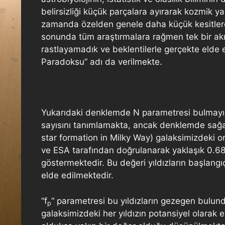
belirsizliği küçük parçalara ayırarak kozmik y
zamanda özelden genele daha küçük kesitlerd
sonunda tüm araştırmalara rağmen tek bir akıl
rastlayamadık ve beklentilerle gerçekte elde
Paradoksu” adı da verilmekte.
Yukarıdaki denklemde N parametresi bulmayı 
sayısını tanımlamakta, ancak denklemde sağa 
star formation in Milky Way) galaksimizdeki o
ve ESA tarafından doğrulanarak yaklaşık 0.68
göstermektedir. Bu değeri yıldızların başlangı
elde edilmektedir.
“f
“ parametresi bu yıldızların gezegen bulun
p
galaksimizdeki her yıldızın potansiyel olarak