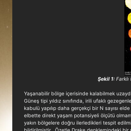
Şekil 1:
Farklı 
Yaşanabilir bölge içerisinde kalabilmek uzayda
Güneş tipi yıldız sınıfında, irili ufaklı gezeg
kabulü yapılıp daha gerçekçi bir N sayısı elde 
elbette direkt yaşam potansiyeli ölçütü olmamalı
yakın bölgelere doğru ilerledikleri tespit ed
bildirilmiştir. Özetle Drake denklemindeki bir