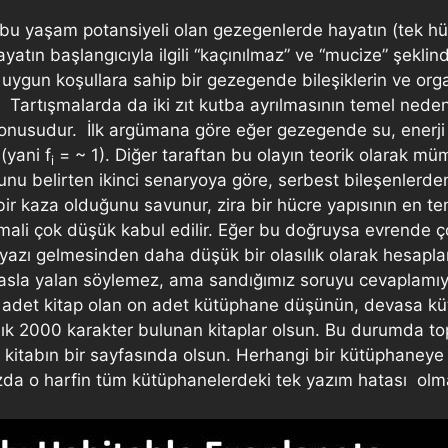
 bu yaşam potansiyeli olan gezegenlerde hayatın (tek hücr
yatın başlangıcıyla ilgili “kaçınılmaz” ve “mucize” şekli
 uygun koşullara sahip bir gezegende bileşiklerin ve orga
. Tartışmalarda da iki zıt kutba ayrılmasının temel nede
 konusudur. İlk argümana göre eğer gezegende su, enerji
(yani f
= ~ 1). Diğer taraftan bu olayın teorik olarak m
i
nu belirten ikinci senaryoya göre, serbest bileşenlerd
bir kaza olduğunu savunur, zira bir hücre yapısının en tem
imali çok düşük kabul edilir. Eğer bu doğruysa evrende ço
azı gelmesinden daha düşük bir olasılık olarak hesaplan
k asla yalan söylemez, ama sandığımız soruyu cevaplamıy
in adet kitap olan on adet kütüphane düşünün, devasa kü
k 2000 karakter bulunan kitaplar olsun. Bu durumda topla
itabın bir sayfasında olsun. Herhangi bir kütüphaneye gir
da o harfin tüm kütüphanelerdeki tek yazım hatası olma 