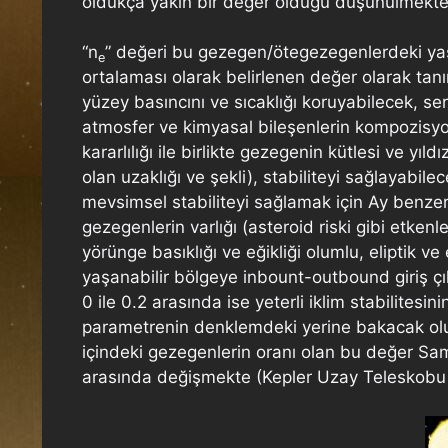
oldukça yakın bir değer olduğu düşünülmekte
“n
” değeri bu gezegen/ötegezegenlerdeki yaş
e
ortalaması olarak belirlenen değer olarak ta
yüzey basıncını ve sıcaklığı koruyabilecek, ser
atmosfer ve kimyasal bileşenlerin kompozisyo
kararlılığı ile birlikte gezegenin kütlesi ve y
olan uzaklığı ve şekli), stabiliteyi sağlayabile
mevsimsel stabiliteyi sağlamak için Ay benzeri
gezegenlerin varlığı (asteroid riski gibi etk
yörünge basıklığı ve eğikliği olumlu, eliptik 
yaşanabilir bölgeye inbount-outbound giriş çı
0 ile 0.2 arasında ise yeterli iklim stabilit
parametrenin denklemdeki yerine bakacak ol
içindeki gezegenlerin oranı olan bu değer Sama
arasında değişmekte (Kepler Uzay Teleskobu v