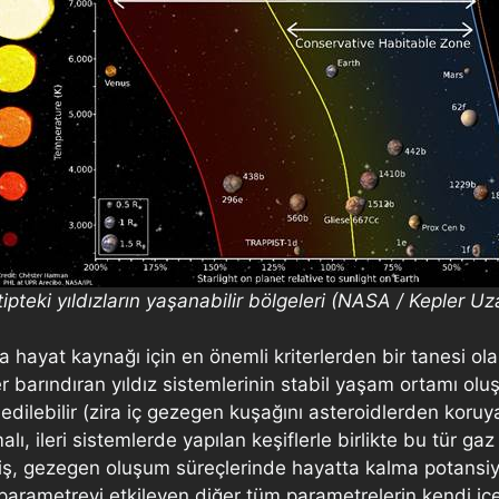
tipteki yıldızların yaşanabilir bölgeleri (NASA / Kepler U
 hayat kaynağı için en önemli kriterlerden bir tanesi ol
enler barındıran yıldız sistemlerinin stabil yaşam ortamı 
edilebilir (zira iç gezegen kuşağını asteroidlerden koruya
, ileri sistemlerde yapılan keşiflerle birlikte bu tür gaz 
ilmiş, gezegen oluşum süreçlerinde hayatta kalma potansiy
 parametreyi etkileyen diğer tüm parametrelerin kendi içe