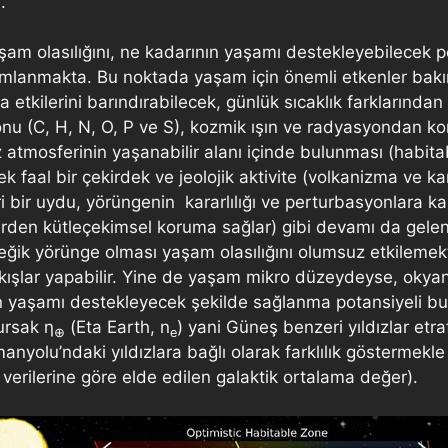
.
am olasılığını, ne kadarının yaşamı destekleyebilecek p
nımlanmakta. Bu noktada yaşam için önemli etkenler bakı
a etkilerini barındırabilecek, günlük sıcaklık farklarında
nu (C, H, N, O, P ve S), kozmik ışın ve radyasyondan ko
ıldız atmosferinin yaşanabilir alanı içinde bulunması (hab
cek faal bir çekirdek ve jeolojik aktivite (volkanizma ve 
 bir uydu, yörüngenin kararlılığı ve perturbasyonlara ka
enlerden kütleçekimsel koruma sağlar) gibi devamı da gel
ve eğik yörünge olması yaşam olasılığını olumsuz etkileme
kışlar yapabilir. Yine de yaşam mikro düzeydeyse, okyan
esinin yaşamı destekleyecek şekilde sağlanma potansiyeli
ursak η
(Eta Earth, n
) yani Güneş benzeri yıldızlar etr
⊕
e
nyolu’ndaki yıldızlara bağlı olarak farklılık göstermekle 
erilerine göre elde edilen galaktik ortalama değer).