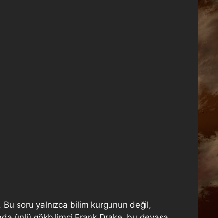
 Bu soru yalnızca bilim kurgunun değil,
yılında ünlü gökbilimci Frank Drake, bu devasa