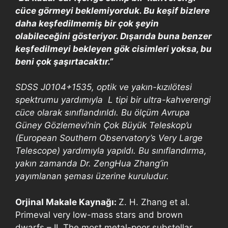
cüce görmeyi beklemiyorduk. Bu keşif bizlere
daha keşfedilmemiş bir çok şeyin
olabileceğini gösteriyor. Dışarıda buna benzer
keşfedilmeyi bekleyen gök cisimleri yoksa, bu
beni çok şaşırtacaktır.”
SDSS J0104+1535, optik ve yakın-kızılötesi
spektrumu yardımıyla L tipi bir ultra-kahverengi
cüce olarak sınıflandırıldı. Bu ölçüm Avrupa
Güney Gözlemevi’nin Çok Büyük Teleskop’u
(European Southern Observatory’s Very Large
Telescope) yardımıyla yapıldı. Bu sınıflandırma,
yakın zamanda Dr. ZengHua Zhang’in
yayımlanan şeması üzerine kuruludur.
Orjinal Makale Kaynağı:
Z. H. Zhang et al.
Primeval very low-mass stars and brown
dwarfs – II. The most metal-poor substellar