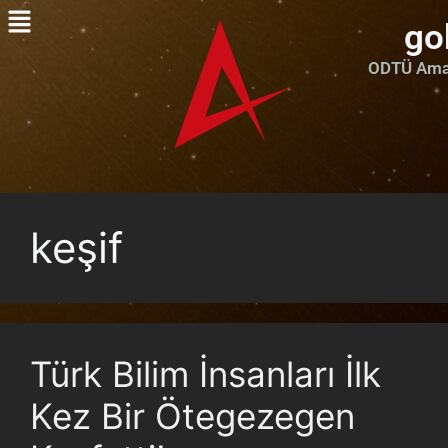
go
ODTÜ Amat
keşif
Türk Bilim İnsanları İlk
Kez Bir Ötegezegen