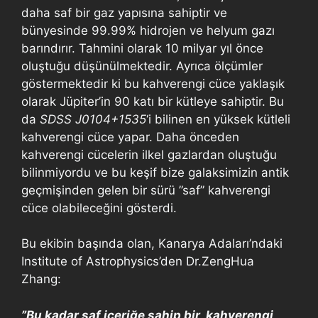
daha saf bir gaz yapısına sahiptir ve
bünyesinde 99.99% hidrojen ve helyum gazı
barındırır. Tahmini olarak 10 milyar yıl önce
oluştuğu düşünülmektedir. Ayrıca ölçümler
göstermektedir ki bu kahverengi cüce yaklaşık
olarak Jüpiter’in 90 katı bir kütleye sahiptir. Bu
da
SDSS J0104+1535
‘i bilinen en yüksek kütleli
kahverengi cüce yapar. Daha önceden
kahverengi cücelerin ilkel gazlardan oluştuğu
bilinmiyordu ve bu keşif bize galaksimizin antik
geçmişinden gelen bir sürü ”saf” kahverengi
cüce olabileceğini gösterdi.
Bu ekibin başında olan, Kanarya Adaları’ndaki
Institute of Astrophysics’den Dr.ZengHua
Zhang:
”Bu kadar saf içeriğe sahip bir kahverengi