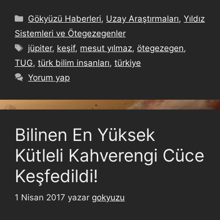
Gökyüzü Haberleri
,
Uzay Araştırmaları
,
Yıldız
Sistemleri ve Ötegezegenler
jüpiter
,
keşif
,
mesut yılmaz
,
ötegezegen
,
TUG
,
türk bilim insanları
,
türkiye
Yorum yap
Bilinen En Yüksek
Kütleli Kahverengi Cüce
Keşfedildi!
1 Nisan 2017
yazar
gokyuzu