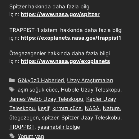
Spitzer hakkında daha fazla bilgi
için:
https://www.nasa.gov/spitzer
TRAPPIST-1 sistemi hakkında daha fazla bilgi
için:
https://exoplanets.nasa.gov/trappist1
Ötegezegenler hakkında daha fazla bilgi
için:
https://www.nasa.gov/exoplanets
Gökyüzü Haberleri
,
Uzay Araştırmaları
aşırı soğuk cüce
,
Hubble Uzay Teleskopu
,
James Webb Uzay Teleskopu
,
Kepler Uzay
Teleskopu
,
keşif
,
kırmızı cüce
,
NASA
,
Nature
,
ötegezegen
,
spitzer
,
Spitzer Uzay Teleskobu
,
TRAPPIST
,
yaşanabilir bölge
Yorum yap