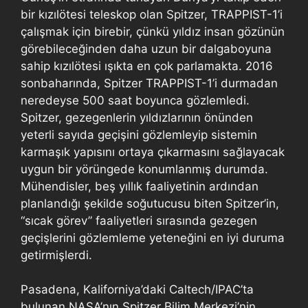
bir kızılötesi teleskop olan Spitzer, TRAPPIST-1’i
çalışmak için birebir, çünkü yıldız insan gözünün
görebileceğinden daha uzun bir dalgaboyuna
sahip kızılötesi ışıkta en çok parlamakta. 2016
sonbaharında, Spitzer TRAPPIST-1’i durmadan
neredeyse 500 saat boyunca gözlemledi.
Spitzer, gezegenlerin yıldızlarının önünden
yeterli sayıda geçişini gözlemleyip sistemin
karmaşık yapısını ortaya çıkarmasını sağlayacak
uygun bir yörüngede konumlanmış durumda.
Mühendisler, beş yıllık faaliyetinin ardından
planlandığı şekilde soğutucusu biten Spitzer’in,
“sıcak görev” faaliyetleri sırasında gezegen
geçişlerini gözlemleme yeteneğini en iyi duruma
getirmişlerdi.
Pasadena, Kaliforniya’daki Caltech/IPAC’ta
bulunan NASA’nın Spitzer Bilim Merkezi’nin