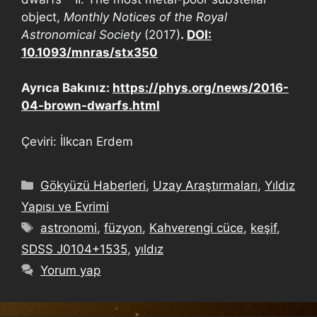
object,
Monthly Notices of the Royal
Astronomical Society
(2017)
.
DOI:
10.1093/mnras/stx350
Ayrıca Bakınız:
https://phys.org/news/2016-
04-brown-dwarfs.html
Çeviri: İlkcan Erdem
Gökyüzü Haberleri
,
Uzay Araştırmaları
,
Yıldız
Yapısı ve Evrimi
astronomi
,
füzyon
,
Kahverengi cüce
,
keşif
,
SDSS J0104+1535
,
yıldız
Yorum yap