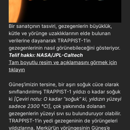
Bir sanatçının tasviri, gezegenlerin büyüklük,
kütle ve yörünge uzaklıklarının elde bulunan
verilerine dayanarak TRAPPIST-1’in
gezegenlerinin nasıl görünebileceğini gösteriyor.
Telif hakkı: NASA/JPL-Caltech
Tam boyutlu resim ve açıklamasını görmek için
tıklayın
Güneş’imizin tersine, bir aşırı soğuk cüce olarak
sınıflandırılmış TRAPPIST-1 yıldızı o kadar soğuk
ki
[Çeviri notu: O kadar “soğuk” ki, yıldızın yüzeyi
sadece 2300 °C!]
, çok yakınında dolanan
gezegenlerin yüzeyi sıvı su bulunduruyor olabilir.
TRAPPIST-1’in yedi gezegeninin de yörüngeleri
yıldızlarına, Merkür’ün yörüngesinin Güneş’e