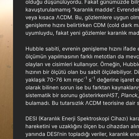
olduğu düşünülüyordu. Fakat günümüzde biliyo
kavuşturulamamış “karanlık madde”. Evrendeki
veya kısaca ΛCDM. Bu, gözlemlere uygun olması 
genişleme hızını belirtirken CDM (cold dark m
uyumluydu, fakat yeni gözlemler karanlık ma
Hubble sabiti, evrenin genişleme hızını ifade 
ölçümün yapılmasının farklı metotları da mevcut
olayları ve cisimleri kullanıyor. Örneğin, Hubb
hızının bir ölçütü olan bu sabit ölçülebiliyor.
-1
-1
yaklaşık 70-76 km mpc
s
değerine işaret e
olarak bilinen sorun ise bu farktan kaynaklanıy
sistematik bir sorunu gösterirken
HST
,
Planck
bulamadı. Bu tutarsızlık ΛCDM teorisine dair s
DESI (Karanlık Enerji Spektroskopi Cihazı) kar
hareketini ve uzaklığını ölçen bu cihazdan alın
yanında DESI’nin topladığı veriler, karanlık e