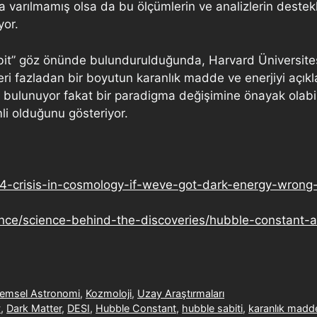
ğa varılmamış olsa da bu ölçümlerin ve analizlerin destek
yor.
abit” göz önünde bulundurulduğunda, Harvard Üniversite
leri fazladan bir boyutun karanlık madde ve enerjiyi açıkl
r bulunuyor fakat bir paradigma değişimine önayak olabil
mli olduğunu gösteriyor.
74-crisis-in-cosmology-if-weve-got-dark-energy-wrong
ence/science-behind-the-discoveries/hubble-constant-
emsel Astronomi
,
Kozmoloji
,
Uzay Araştırmaları
y
,
Dark Matter
,
DESI
,
Hubble Constant
,
hubble sabiti
,
karanlık madd