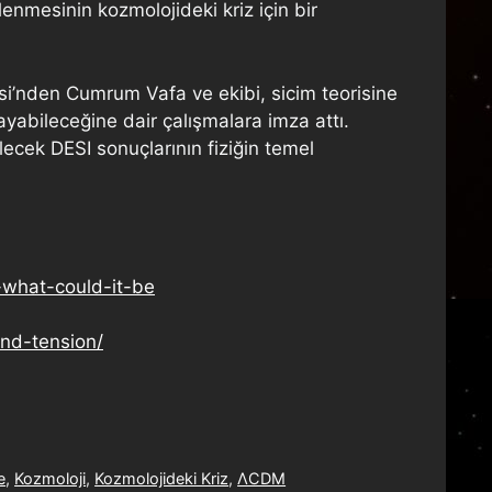
lenmesinin kozmolojideki kriz için bir
si’nden Cumrum Vafa ve ekibi, sicim teorisine
ayabileceğine dair çalışmalara imza attı.
ecek DESI sonuçlarının fiziğin temel
-what-could-it-be
and-tension/
e
,
Kozmoloji
,
Kozmolojideki Kriz
,
ΛCDM