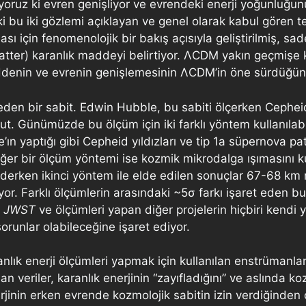
ruz ki evren genişliyor ve evrendeki enerji yoğunluğunu
 bu iki gözlemi açıklayan ve genel olarak kabul gören t
için fenomenolojik bir bakış açısıyla geliştirilmiş, sade
atter) karanlık maddeyi belirtiyor. ΛCDM yakın geçmişe 
ddenin ve evrenin genişlemesinin ΛCDM’in öne sürdüğünd
eden bir sabit. Edwin Hubble, bu sabiti ölçerken Cepheid 
. Günümüzde bu ölçüm için iki farklı yöntem kullanılabiliy
le’ın yaptığı gibi Cepheid yıldızları ve tip 1a süpernova p
 Diğer bir ölçüm yöntemi ise kozmik mikrodalga ışımasını 
derken ikinci yöntem ile elde edilen sonuçlar 67-68 km
or. Farklı ölçümlerin arasındaki ~5σ farkı işaret eden bu
,
JWST
ve ölçümleri yapan diğer projelerin hiçbiri kendi 
orunlar olabileceğine işaret ediyor.
anlık enerji ölçümleri yapmak için kullanılan enstrümanla
an veriler, karanlık enerjinin “zayıfladığını” ve aslında k
nerjinin erken evrende kozmolojik sabitin izin verdiğinde