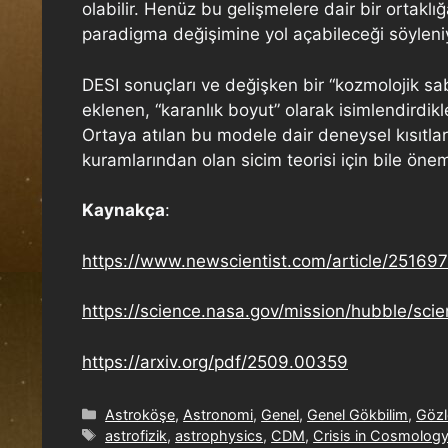
olabilir. Henüz bu gelişmelere dair bir ortaklı
paradigma değişimine yol açabileceği söyleni
DESI sonuçları ve değişken bir “kozmolojik s
eklenen, “karanlık boyut” olarak isimlendirdik
Ortaya atılan bu modele dair deneysel kısıtla
kuramlarından olan sicim teorisi için bile öne
Kaynakça
:
https://www.newscientist.com/article/25169
https://science.nasa.gov/mission/hubble/sci
https://arxiv.org/pdf/2509.00359
Astroköşe
,
Astronomi
,
Genel
,
Genel Gökbilim
,
Gözl
astrofizik
,
astrophysics
,
CDM
,
Crisis in Cosmolog