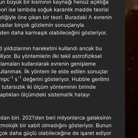
n büyük bir kısmının kaynağı henüz açıklığa
eori ise lambda soğuk karanlık madde teorisi
liğiyle öne çıkan bir teori. Buradaki Λ evrenin
kadar birçok gözlemin sonuçlarıyla
en daha karmaşık olabileceğini gösteriyor.
yıldızlarının hareketini kullandı ancak bu
or. Bu yöntemlerin ilki tekil astrofiziksel
atlamaları kullanılarak evrenin genişleme
kullanmak. İlk yöntem ile elde edilen sonuçlar
-1
-1
 mpc
s
değerini gösteriyor. Hubble gerilimi
 tutarsızlık iki ölçüm yönteminin birinde
yaptıkları ölçümdeki sistematik hatayı
rdan biri. 2021’den beri milyonlarca galaksinin
ozmolojik bir sabit olmadığını gösteriyor. Bunun
n çok daha güçlü olabileceğine de işaret ediyor