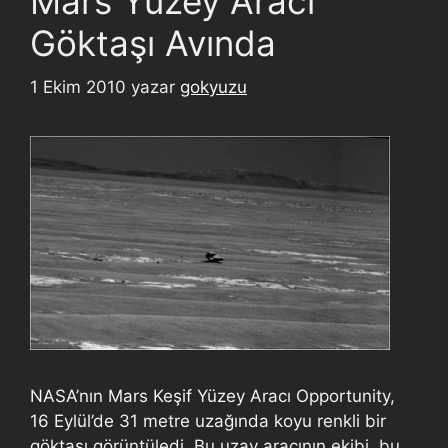
Mars Yüzey Aracı
Göktaşı Avında
1 Ekim 2010
yazar
gokyuzu
NASA’nın Mars Keşif Yüzey Aracı Opportunity,
16 Eylül’de 31 metre uzağında koyu renkli bir
göktaşı görüntüledi. Bu uzay aracının ekibi, bu