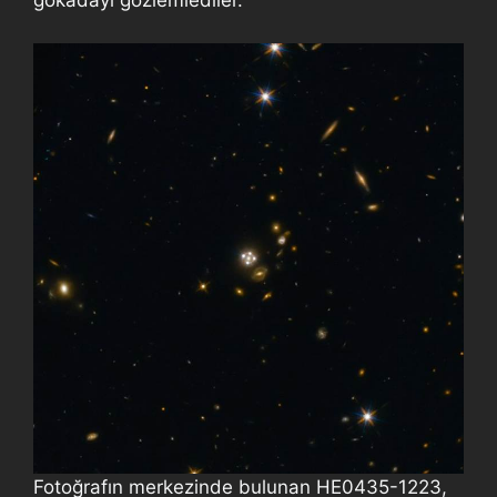
gökadayı gözlemlediler.
Fotoğrafın merkezinde bulunan HE0435-1223,