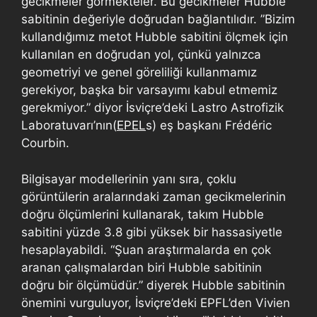
gecikmeler görmekteler. Bu gecikmeler Hubble
sabitinin değeriyle doğrudan bağlantılıdır. ”Bizim
kullandığımız metot Hubble sabitini ölçmek için
kullanılan en doğrudan yol, çünkü yalnızca
geometriyi ve genel göreliliği kullanmamız
gerekiyor, başka bir varsayımı kabul etmemiz
gerekmiyor.” diyor İsviçre’deki Lastro Astrofizik
Laboratuvarı’nın(
EPEL
s) eş başkanı Frédéric
Courbin.
Bilgisayar modellerinin yanı sıra, çoklu
görüntülerin aralarındaki zaman gecikmelerinin
doğru ölçümlerini kullanarak, takım Hubble
sabitini yüzde 3.8 gibi yüksek bir hassasiyetle
hesaplayabildi. “Şuan araştırmalarda en çok
aranan çalışmalardan biri Hubble sabitinin
doğru bir ölçümüdür.” diyerek Hubble sabitinin
önemini vurguluyor, İsviçre’deki EPFL’den Vivien