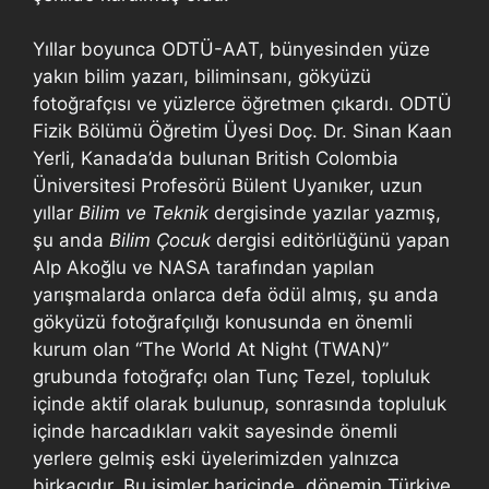
Yıllar boyunca ODTÜ-AAT, bünyesinden yüze
yakın bilim yazarı, biliminsanı, gökyüzü
fotoğrafçısı ve yüzlerce öğretmen çıkardı. ODTÜ
Fizik Bölümü Öğretim Üyesi Doç. Dr. Sinan Kaan
Yerli, Kanada’da bulunan British Colombia
Üniversitesi Profesörü Bülent Uyanıker, uzun
yıllar
Bilim ve Teknik
dergisinde yazılar yazmış,
şu anda
Bilim Çocuk
dergisi editörlüğünü yapan
Alp Akoğlu ve NASA tarafından yapılan
yarışmalarda onlarca defa ödül almış, şu anda
gökyüzü fotoğrafçılığı konusunda en önemli
kurum olan “The World At Night (TWAN)”
grubunda fotoğrafçı olan Tunç Tezel, topluluk
içinde aktif olarak bulunup, sonrasında topluluk
içinde harcadıkları vakit sayesinde önemli
yerlere gelmiş eski üyelerimizden yalnızca
birkaçıdır. Bu isimler haricinde, dönemin Türkiye