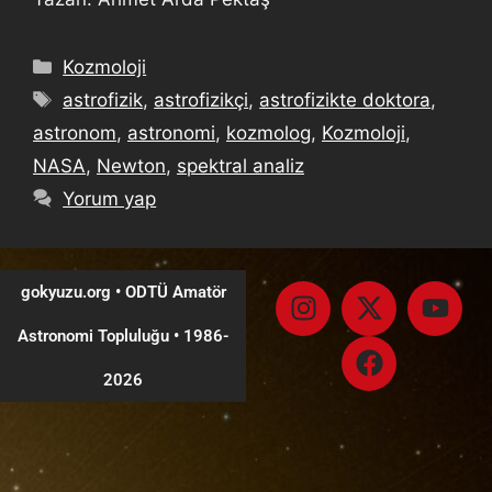
Kozmoloji
astrofizik
,
astrofizikçi
,
astrofizikte doktora
,
astronom
,
astronomi
,
kozmolog
,
Kozmoloji
,
NASA
,
Newton
,
spektral analiz
Yorum yap
gokyuzu.org • ODTÜ Amatör
Astronomi Topluluğu
•
1986-
2026