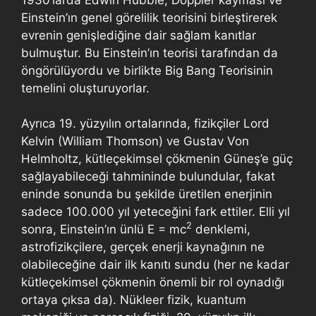
Einstein’ın genel görelilik teorisini birleştirerek
evrenin genişlediğine dair sağlam kanıtlar
bulmuştur. Bu Einstein’ın teorisi tarafından da
öngörülüyordu ve birlikte Big Bang Teorisinin
temelini oluşturuyorlar.
Ayrıca 19. yüzyılın ortalarında, fizikçiler Lord
Kelvin (William Thomson) ve Gustav Von
Helmholtz, kütleçekimsel çökmenin Güneş’e güç
sağlayabileceği tahmininde bulundular, fakat
eninde sonunda bu şekilde üretilen enerjinin
sadece 100.000 yıl yeteceğini fark ettiler. Elli yıl
2
sonra, Einstein’ın ünlü E = mc
denklemi,
astrofizikçilere, gerçek enerji kaynağının ne
olabileceğine dair ilk kanıtı sundu (her ne kadar
kütleçekimsel çökmenin önemli bir rol oynadığı
ortaya çıksa da). Nükleer fizik, kuantum