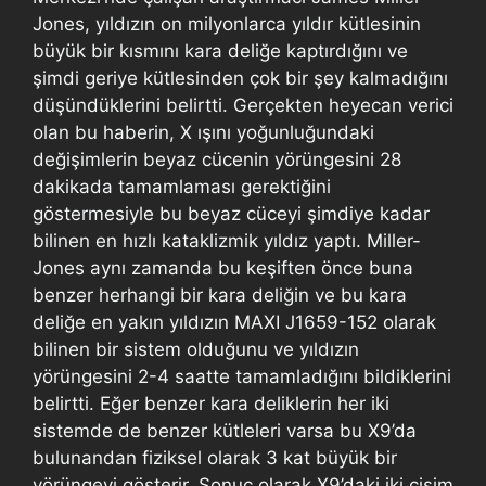
Jones, yıldızın on milyonlarca yıldır kütlesinin
büyük bir kısmını kara deliğe kaptırdığını ve
şimdi geriye kütlesinden çok bir şey kalmadığını
düşündüklerini belirtti. Gerçekten heyecan verici
olan bu haberin, X ışını yoğunluğundaki
değişimlerin beyaz cücenin yörüngesini 28
dakikada tamamlaması gerektiğini
göstermesiyle bu beyaz cüceyi şimdiye kadar
bilinen en hızlı kataklizmik yıldız yaptı. Miller-
Jones aynı zamanda bu keşiften önce buna
benzer herhangi bir kara deliğin ve bu kara
deliğe en yakın yıldızın MAXI J1659-152 olarak
bilinen bir sistem olduğunu ve yıldızın
yörüngesini 2-4 saatte tamamladığını bildiklerini
belirtti. Eğer benzer kara deliklerin her iki
sistemde de benzer kütleleri varsa bu X9’da
bulunandan fiziksel olarak 3 kat büyük bir
yörüngeyi gösterir. Sonuç olarak X9’daki iki cisim