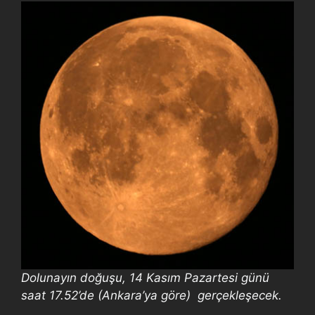
Dolunayın doğuşu, 14 Kasım Pazartesi günü
saat 17.52’de (Ankara’ya göre) gerçekleşecek.