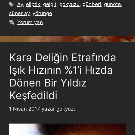
Ay
,
eliptik
,
gelgit
,
gokyuzu
,
günberi
,
günöte
,
süper ay
,
yörünge
Yorum yap
Kara Deliğin Etrafında
Işık Hızının %1’i Hızda
Dönen Bir Yıldız
Keşfedildi
1 Nisan 2017
yazar
gokyuzu