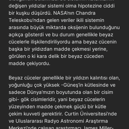
değişen yıldızlar sistemi olma hipotezine ciddi
bir kuşku düşürdü. NASA’nın Chandra
Teleskobu’ndan gelen veriler ikili sistemin
arasında büyük miktarda oksijenin bulunduğunu
açıkça gösterdi ve bu durum genellikle beyaz
cücelerle ilişkilendiriliyordu ama beyaz cücenin
başka bir yıldızdan madde çekmesi yerine,
görülen o ki kara delik bir beyaz cüceden
madde çekiyordu.
Beyaz cüceler genellikle bir yıldızın kalıntısı olan,
yoğunluğu çok yüksek -Güneş’in kütlesinde ve
sadece Dünya’mızın boyutunda olan bir cisim
gibi- gök cisimleridir, yani beyaz cücelerin
yüzeyinden madde çekmek güçlü bir kütle
çekim kuvveti gerektirir. Curtin Üniversitesi’nde
ve Uluslararası Radyo Astronomi Araştırma
Merkezi’nde çalışan araştırmacı James Miller-