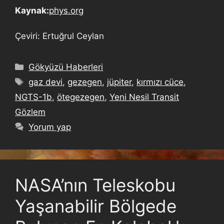
Kaynak:
phys.org
Çeviri: Ertuğrul Ceylan
Gökyüzü Haberleri
gaz devi
,
gezegen
,
jüpiter
,
kırmızı cüce
,
NGTS-1b
,
ötegezegen
,
Yeni Nesil Transit
Gözlem
Yorum yap
NASA’nın Teleskobu
Yaşanabilir Bölgede