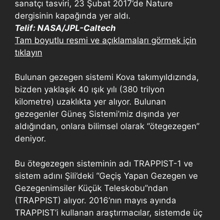
sanatçı tasviri, 23 Şubat 2017’de Nature
dergisinin kapağında yer aldı.
Telif: NASA/JPL-Caltech
Tam boyutlu resmi ve açıklamaları görmek için
tıklayın
Bulunan gezegen sistemi Kova takımyıldızında,
bizden yaklaşık 40 ışık yılı (380 trilyon
kilometre) uzaklıkta yer alıyor. Bulunan
gezegenler Güneş Sistemi’miz dışında yer
aldığından, onlara bilimsel olarak “ötegezegen”
deniyor.
Bu ötegezegen sisteminin adı TRAPPIST-1 ve
sistem adını Şili’deki “Geçiş Yapan Gezegen ve
Gezegenimsiler Küçük Teleskobu”ndan
(TRAPPIST) alıyor. 2016’nın mayıs ayında
TRAPPIST’i kullanan araştırmacılar, sistemde üç