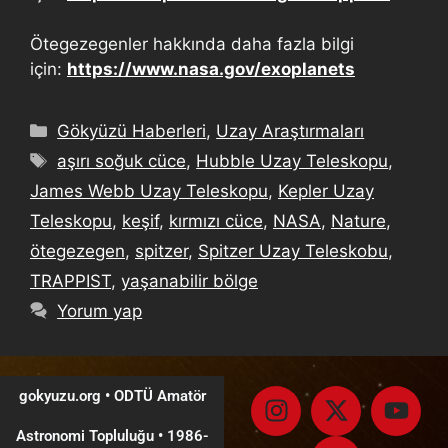
Ötegezegenler hakkında daha fazla bilgi
için:
https://www.nasa.gov/exoplanets
Gökyüzü Haberleri
,
Uzay Araştırmaları
aşırı soğuk cüce
,
Hubble Uzay Teleskopu
,
James Webb Uzay Teleskopu
,
Kepler Uzay
Teleskopu
,
keşif
,
kırmızı cüce
,
NASA
,
Nature
,
ötegezegen
,
spitzer
,
Spitzer Uzay Teleskobu
,
TRAPPIST
,
yaşanabilir bölge
Yorum yap
gokyuzu.org • ODTÜ Amatör
Astronomi Topluluğu
•
1986-