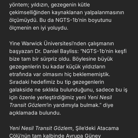
yöntem; yıldızın, gezegenin kütle
çekimselliğinden kaynaklanan yalpalanmasının
ölçümüydü. Bu da NGTS-1b’nin boyutunu
ölçmenin en iyi yoluydu.
Yine Warwick Üniversitesi’nden çalışmanın
başyazarı Dr. Daniel Bayliss: “NGTS-1b’nin keşfi
bize tam bir sürpriz oldu. Böylesine büyük
gezegenlerin bu kadar küçük yıldızların
etrafında var olmasını hiç beklememiştik.
Sıradaki hedefimiz bu tip gezegenlerin
galakside ne sıklıkla bulunduğunu, sadece bu iş
için özenle yerleştirdiğimiz yeni
Yeni Nesil
Transit Gözlem
’in yardımıyla bulmak.” diye
açıklamada bulundu.
Yeni Nesil Transit Gözlem
, Şile’deki Atacama
Çölü’nün tam kalbinde Avrupa Güney