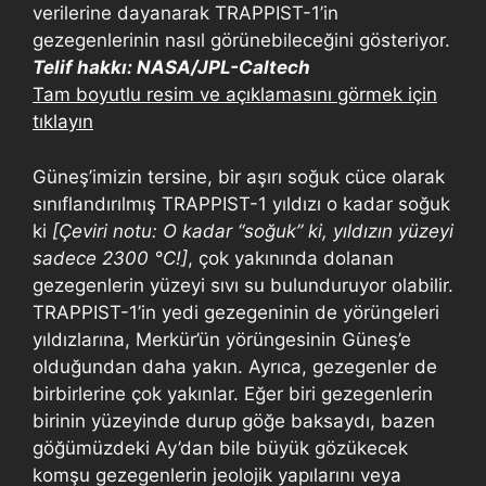
verilerine dayanarak TRAPPIST-1’in
gezegenlerinin nasıl görünebileceğini gösteriyor.
Telif hakkı: NASA/JPL-Caltech
Tam boyutlu resim ve açıklamasını görmek için
tıklayın
Güneş’imizin tersine, bir aşırı soğuk cüce olarak
sınıflandırılmış TRAPPIST-1 yıldızı o kadar soğuk
ki
[Çeviri notu: O kadar “soğuk” ki, yıldızın yüzeyi
sadece 2300 °C!]
, çok yakınında dolanan
gezegenlerin yüzeyi sıvı su bulunduruyor olabilir.
TRAPPIST-1’in yedi gezegeninin de yörüngeleri
yıldızlarına, Merkür’ün yörüngesinin Güneş’e
olduğundan daha yakın. Ayrıca, gezegenler de
birbirlerine çok yakınlar. Eğer biri gezegenlerin
birinin yüzeyinde durup göğe baksaydı, bazen
göğümüzdeki Ay’dan bile büyük gözükecek
komşu gezegenlerin jeolojik yapılarını veya