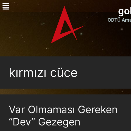
go
ODTÜ Amat
kırmızı cüce
Var Olmaması Gereken
“Dev” Gezegen