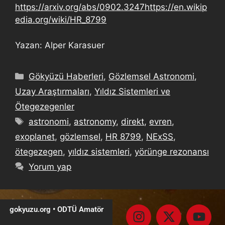
https://arxiv.org/abs/0902.3247https://en.wikip
edia.org/wiki/HR_8799
Yazan: Alper Karasuer
Gökyüzü Haberleri
,
Gözlemsel Astronomi
,
Uzay Araştırmaları
,
Yıldız Sistemleri ve
Ötegezegenler
astronomi
,
astronomy
,
direkt
,
evren
,
exoplanet
,
gözlemsel
,
HR 8799
,
NExSS
,
ötegezegen
,
yıldız sistemleri
,
yörünge rezonansı
Yorum yap
gokyuzu.org • ODTÜ Amatör