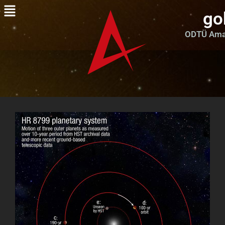
go
ODTÜ Amat