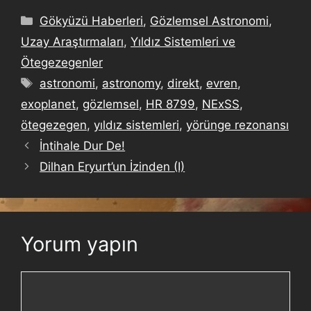
Gökyüzü Haberleri
,
Gözlemsel Astronomi
,
Uzay Araştırmaları
,
Yıldız Sistemleri ve
Ötegezegenler
astronomi
,
astronomy
,
direkt
,
evren
,
exoplanet
,
gözlemsel
,
HR 8799
,
NExSS
,
ötegezegen
,
yıldız sistemleri
,
yörünge rezonansı
İntihale Dur De!
Dilhan Eryurt’un İzinden (I)
Yorum yapın