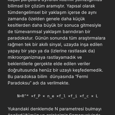
bilimsel bir çözüm aramıştır. Yapısal olarak
tümdengelimsel bir yaklaşım içerse de aynı
zamanda özelden genele daha küçük
kesitlerden daha büyük bir sonuca gitmesiyle
de tümevarımsal yaklaşım barındıran bir
paradokstur. Günün sonunda tüm araştırmalara
rağmen tek bir akıllı sinyal, uzayda inşa edilen
yapay bir yapı ya da (izlerine rastlasak da)
mikroorganizmaya rastlayamadık ve
beklentilerle gerçekte elde edilen veriler
doğrultusunda henüz bir uzaylı keşfedemedik.
Bu paradoksa bilim dünyasında “Fermi
Paradoksu” adı da verilmekte.
N=R^* ×f_P × n_e ×f_l ×f_i ×f_c × L
Yukarıdaki denklemde N parametresi bulmayı