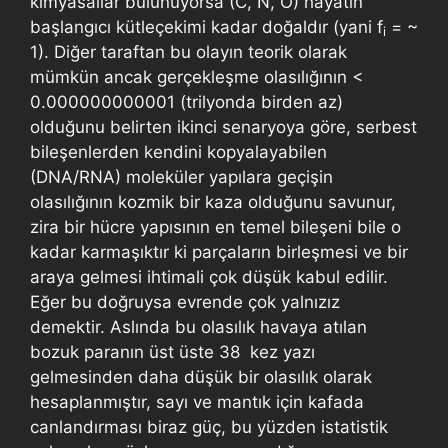
kimyasallar bulunuyorsa (C, N, O) hayatın
başlangıcı kütleçekimi kadar doğaldır (yani f
= ~
i
1). Diğer taraftan bu olayın teorik olarak
mümkün ancak gerçekleşme olasılığının <
0.000000000001 (trilyonda birden az)
olduğunu belirten ikinci senaryoya göre, serbest
bileşenlerden kendini kopyalayabilen
(DNA/RNA) moleküler yapılara geçişin
olasılığının kozmik bir kaza olduğunu savunur,
zira bir hücre yapısının en temel bileşeni bile o
kadar karmaşıktır ki parçaların birleşmesi ve bir
araya gelmesi ihtimali çok düşük kabul edilir.
Eğer bu doğruysa evrende çok yalnızız
demektir. Aslında bu olasılık havaya atılan
bozuk paranın üst üste 38 kez yazı
gelmesinden daha düşük bir olasılık olarak
hesaplanmıştır, sayı ve mantık için kafada
canlandırması biraz güç, bu yüzden istatistik