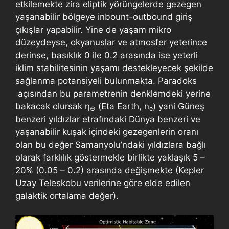
etkilemekte zira eliptik yörüngelerde gezegen
yaşanabilir bölgeye inbount-outbound giriş
çıkışlar yapabilir. Yine de yaşam mikro
düzeydeyse, okyanuslar ve atmosfer yeterince
derinse, basıklık 0 ile 0.2 arasında ise yeterli
iklim stabilitesinin yaşamı destekleyecek şekilde
sağlanma potansiyeli bulunmakta. Paradoks
açısından bu parametrenin denklemdeki yerine
bakacak olursak η
(Eta Earth, n
) yani Güneş
⊕
e
benzeri yıldızlar etrafındaki Dünya benzeri ve
yaşanabilir kuşak içindeki gezegenlerin oranı
olan bu değer Samanyolu’ndaki yıldızlara bağlı
olarak farklılık göstermekle birlikte yaklaşık 5 –
20% (0.05 – 0.2) arasında değişmekte (Kepler
Uzay Teleskobu verilerine göre elde edilen
galaktik ortalama değer).