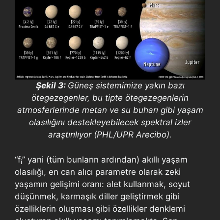
Şekil 3:
Güneş sistemimize yakın bazı
ötegezegenler, bu tipte ötegezegenlerin
atmosferlerinde metan ve su buharı gibi yaşam
olasılığını destekleyebilecek spektral izler
araştırılıyor (PHL/UPR Arecibo).
“f
” yani (tüm bunların ardından) akıllı yaşam
i
olasılığı, en can alıcı parametre olarak zeki
yaşamın gelişimi oranı: alet kullanmak, soyut
düşünmek, karmaşık diller geliştirmek gibi
özelliklerin oluşması gibi özellikler denklemi