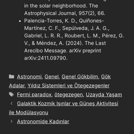
in the solar neighborhood. The
Astrophysical Journal, 957(2), 66.
Palencia-Torres, K. D., Quiñones-
Martínez, C. F., Sepúlveda, J. A. G.,
Gabriel, L. R. R., Roubert, L. M., Pérez, G.
V., & Méndez, A. (2024). The Last
Arecibo Message. arXiv preprint
arXiv:2411.09790.
Astronomi
,
Genel
,
Genel Gökbilim
,
Gök
Adalar
,
Yıldız Sistemleri ve Ötegezegenler
Fermi paradox
,
ötegezegen
,
Uzayda Yaşam
Galaktik Kozmik Işınlar ve Güneş Aktivitesi
ile Modülasyonu
Astronomide Kadınlar