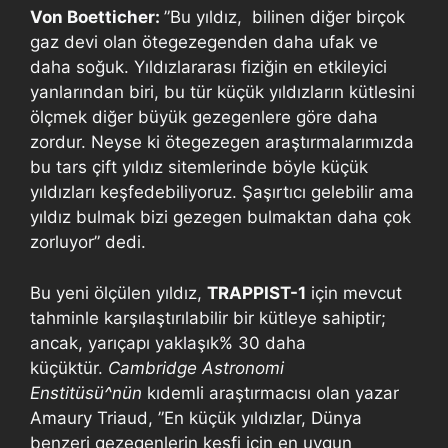
Von Boetticher:
”Bu yıldız, bilinen diğer birçok
gaz devi olan ötegezegenden daha ufak ve
daha soğuk. Yıldızlararası fiziğin en etkileyici
yanlarından biri, bu tür küçük yıldızların kütlesini
ölçmek diğer büyük gezegenlere göre daha
zordur. Neyse ki ötegezegen araştırmalarımızda
bu tars çift yıldız sitemlerinde böyle küçük
yıldızları keşfedebiliyoruz. Şaşırtıcı gelebilir ama
yıldız bulmak bizi gezegen bulmaktan daha çok
zorluyor” dedi.
Bu yeni ölçülen yıldız,
TRAPPIST-1
için mevcut
tahminle karşılaştırılabilir bir kütleye sahiptir;
ancak, yarıçapı yaklaşık% 30 daha
küçüktür.
Cambridge Astronomi
Enstitüsü^nün
kıdemli araştırmacısı olan yazar
Amaury Triaud, ”En küçük yıldızlar, Dünya
benzeri gezegenlerin keşfi için en uygun