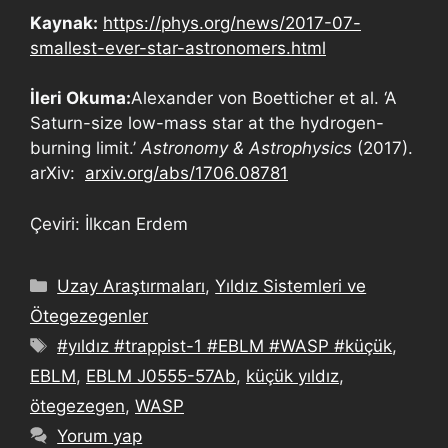
Kaynak:
https://phys.org/news/2017-07-
smallest-ever-star-astronomers.html
İleri Okuma:
Alexander von Boetticher et al. ‘A
Saturn-size low-mass star at the hydrogen-
burning limit.’
Astronomy & Astrophysics
(2017).
arXiv:
arxiv.org/abs/1706.08781
Çeviri: İlkcan Erdem
Uzay Araştırmaları
,
Yıldız Sistemleri ve
Ötegezegenler
#yıldız #trappist-1 #EBLM #WASP #küçük
,
EBLM
,
EBLM J0555-57Ab
,
küçük yıldız
,
ötegezegen
,
WASP
Yorum yap