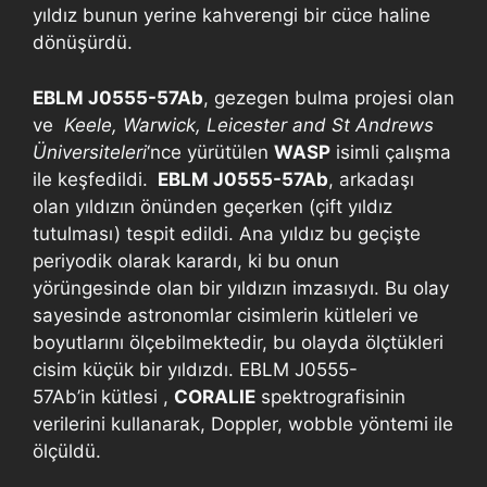
yıldız bunun yerine kahverengi bir cüce haline
dönüşürdü.
EBLM J0555-57Ab
, gezegen bulma projesi olan
ve
Keele, Warwick, Leicester and St Andrews
Üniversiteleri
‘nce yürütülen
WASP
isimli çalışma
ile keşfedildi.
EBLM J0555-57Ab
, arkadaşı
olan yıldızın önünden geçerken (çift yıldız
tutulması) tespit edildi. Ana yıldız bu geçişte
periyodik olarak karardı, ki bu onun
yörüngesinde olan bir yıldızın imzasıydı. Bu olay
sayesinde astronomlar cisimlerin kütleleri ve
boyutlarını ölçebilmektedir, bu olayda ölçtükleri
cisim küçük bir yıldızdı. EBLM J0555-
57Ab’in kütlesi ,
CORALIE
spektrografisinin
verilerini kullanarak, Doppler, wobble yöntemi ile
ölçüldü.