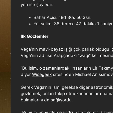
yeri ise şöyledir:
Bahar Açısı: 18d 36s 56.3sn.
Yükselim: 38 derece 47 dakika 1 saniye
İlk Gözlemler
Vega’nın mavi-beyaz ışığı çok parlak olduğu iç
Vega’nın adı ise Arapçadaki “waqi” kelimesind
“Bu isim, o zamanlardaki insanların Lir Takımy
diyor
Wisegeek
sitesinden Michael Anissimov
Gerek Vega’nın ismi gerekse diğer astronomik 
gözlemek, onları takip etmek inananlara namaz 
bulmalarını da sağlıyordu.
“Bu yüzden yüzlerce yıldızın ve takımyıldızının