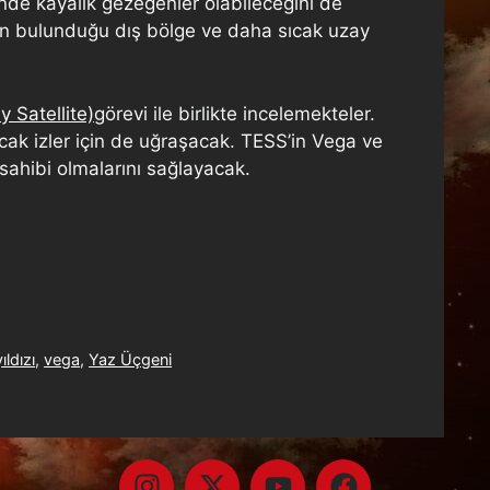
inde kayalık gezegenler olabileceğini de
rin bulunduğu dış bölge ve daha sıcak uzay
 Satellite)
görevi ile birlikte incelemekteler.
acak izler için de uğraşacak. TESS’in Vega ve
i sahibi olmalarını sağlayacak.
ıldızı
,
vega
,
Yaz Üçgeni