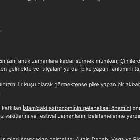
.
in izini antik zamanlara kadar sürmek mümkün; Çinlilerde
en gelmekte ve “alçalan” ya da “pike yapan” anlamını ta
ıldızı’nı lir kuşu olarak görmektense pike yapan bir akb
.
katkıları
İslam’daki astronominin geleneksel önemini
onu
vakitlerini ve festival zamanlarını belirlemelerine yardım
 isimleri Arapçadan gelmekte: Altair, Deneb, Vega ve Rige