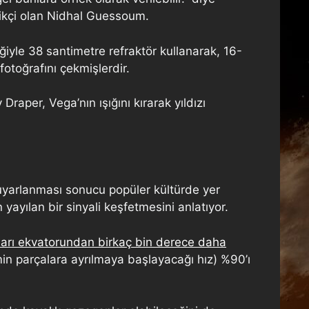
zikçi olan Nidhal Guessoum.
iyle 38 santimetre refraktör kullanarak, 16-
toğrafını çekmişlerdir.
raper, Vega’nın ışığını kırarak yıldızı
yarlanması sonucu popüler kültürde yer
yayılan bir sinyali keşfetmesini anlatıyor.
ları ekvatorundan birkaç bin derece daha
smin parçalara ayrılmaya başlayacağı hız) %90’ı