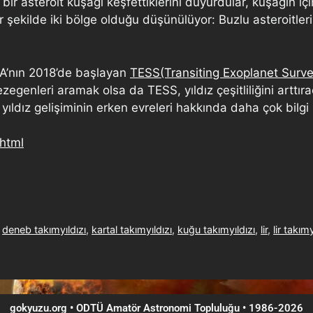
ir asteroit kuşağı keşfettiklerini duyurdular, kuşağın iç
r şekilde iki bölge olduğu düşünülüyor: Buzlu asteroitle
ASA’nın 2018’de başlayan
TESS(Transiting Exoplanet Survey
egenleri aramak olsa da TESS, yıldız çeşitliliğini arttır
, yıldız gelişiminin erken evreleri hakkında daha çok bilg
html
,
deneb takımyıldızı
,
kartal takımyıldızı
,
kuğu takımyıldızı
,
lir
,
lir takımy
gokyuzu.org • ODTÜ Amatör Astronomi Topluluğu
•
1986-2026