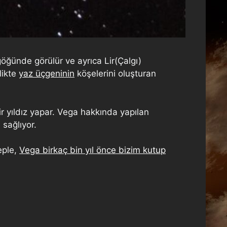
göğünde görülür ve ayrıca Lir(Çalgı)
likte
yaz üçgeninin
köşelerini oluşturan
r yıldız yapar. Vega hakkında yapılan
 sağlıyor.
eple,
Vega birkaç bin yıl önce bizim kutup