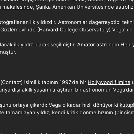
ı makalesinde
, Şarika Amerikan Üniversitesinde astrofi
raflanan ilk yıldızdır. Astronomlar dagerreyotipi tekniğ
Gözlemevi’nde (Harvard College Observatory) Vega’nın fo
acak ilk yıldız
olarak seçilmiştir. Amatör astronom Henry D
lmuştur.
Contact) isimli kitabının 1997’de bir
Hollywood filmine
u
ünya dışı akıllı yaşamı araştıran bir astronomun Vega’dan 
 şunu ortaya çıkardı: Vega o kadar hızlı dönüyor ki
kutup
tte tamamlayan yıldız, kendi kritik dönme hızının (bir ci