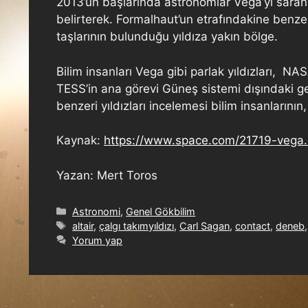
2013’ün başlarında astronomlar Vega’yı saran b
belirterek. Formalhaut’un etrafındakine benze
taşlarının bulunduğu yıldıza yakın bölge.
Bilim insanları Vega gibi parlak yıldızları, N
TESS’in ana görevi Güneş sistemi dışındaki gez
benzeri yıldızları incelemesi bilim insanlarının
Kaynak:
https://www.space.com/21719-vega.
Yazan: Mert Toros
Astronomi
,
Genel Gökbilim
altair
,
çalgı takımyıldızı
,
Carl Sagan
,
contact
,
deneb
Yorum yap