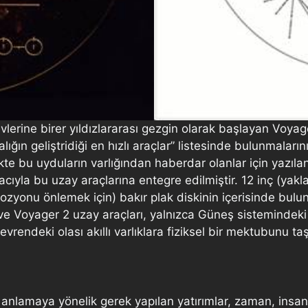
vlerine birer yıldızlararası gezgin olarak başlayan Voyag
ığın geliştridiği en hızlı araçlar” listesinde bulunmala
kte bu uyduların varlığından haberdar olanlar için yazılan
yla bu uzay araçlarına entegre edilmiştir. 12 inç (yakla
rozyonu önlemek için) bakır plak diskinin içerisinde buluna
 ve Voyager 2 uzay araçları, yalnızca Güneş sistemindeki
endeki olası akıllı varlıklara fiziksel bir mektubunu taşı
ni anlamaya yönelik gerek yapılan yatırımlar, zaman, in