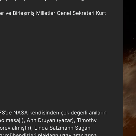
 ve Birleşmiş Milletler Genel Sekreteri Kurt
978’de NASA kendisinden çok değerli anıların
cibo mesajı), Ann Druyan (yazar), Timothy
a görev almıştır), Linda Salzmann Sagan
y mühendisleri plakların uzay araçlarına