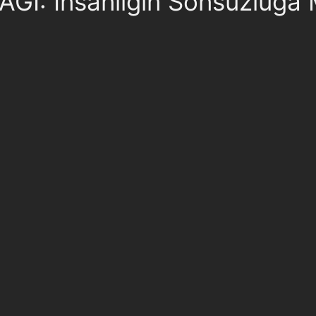
ĞI: İnsanlığın Sonsuzluğa