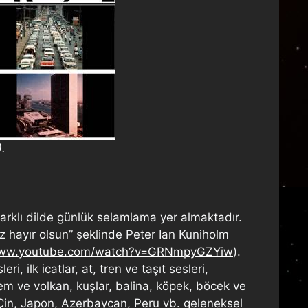
.
farklı dilde günlük selamlama yer almaktadır.
iz hayır olsun” şeklinde Peter Ian Kuniholm
/www.youtube.com/watch?v=GRNmpyGZYiw
).
 ilk icatlar, at, tren ve taşıt sesleri,
em ve volkan, kuşlar, balina, köpek, böcek ve
t, Çin, Japon, Azerbaycan, Peru vb. geleneksel