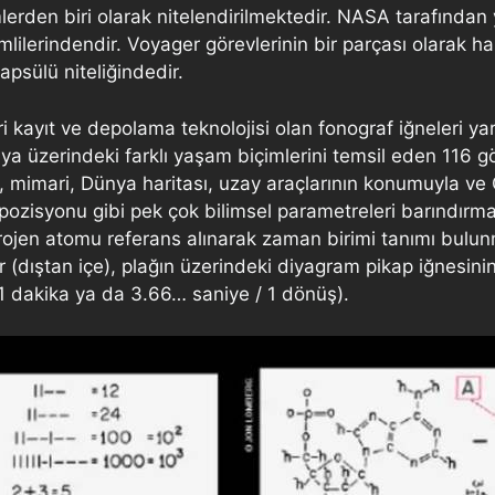
imlerden biri olarak nitelendirilmektedir. NASA tarafınd
mlilerindendir. Voyager görevlerinin bir parçası olarak ha
psülü niteliğindedir.
i kayıt ve depolama teknolojisi olan fonograf iğneleri y
 üzerindeki farklı yaşam biçimlerini temsil eden 116 gö
 mimari, Dünya haritası, uzay araçlarının konumuyla ve 
pozisyonu gibi pek çok bilimsel parametreleri barındırmak
drojen atomu referans alınarak zaman birimi tanımı bulu
 (dıştan içe), plağın üzerindeki diyagram pikap iğnesini
1 dakika ya da 3.66… saniye / 1 dönüş).