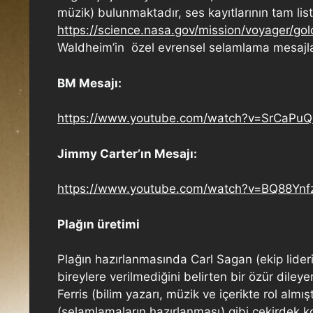
müzik) bulunmaktadır, ses kayıtlarının tam list
https://science.nasa.gov/mission/voyager/go
Waldheim’in özel evrensel selamlama mesajları 
BM Mesajı:
https://www.youtube.com/watch?v=SrCaPu
Jimmy Carter’ın Mesajı:
https://www.youtube.com/watch?v=BQ88Ynf
Plağın üretimi
Plağın hazırlanmasında Carl Sagan (ekip lider
bireylere verilmediğini belirten bir özür dile
Ferris (bilim yazarı, müzik ve içerikte rol al
(selamlamaların hazırlanması) gibi çekirdek k