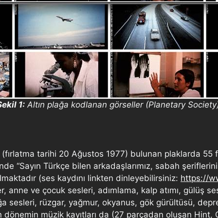
ekil 1:
Altın plağa kodlanan görseller (Planetary Society)
de (fırlatma tarihi 20 Ağustos 1977) bulunan plaklarda 55 
nde “Sayın Türkçe bilen arkadaşlarımız, sabah şeriflerin
aktadır (ses kaydını linkten dinleyebilirsiniz:
https:/
anne ve çocuk sesleri, adımlama, kalp atımı, gülüş sesleri,
oğa sesleri, rüzgar, yağmur, okyanus, gök gürültüsü, depr
lerden dönemin müzik kayıtları da (27 parçadan oluşan Hin