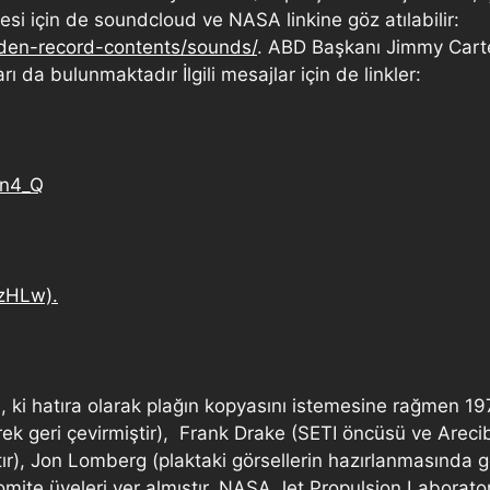
esi için de soundcloud ve NASA linkine göz atılabilir:
lden-record-contents/sounds/
. ABD Başkanı Jimmy Carter
da bulunmaktadır İlgili mesajlar için de linkler:
Qn4_Q
zHLw).
i, ki hatıra olarak plağın kopyasını istemesine rağmen 1
yerek geri çevirmiştir), Frank Drake (SETI öncüsü ve Are
mıştır), Jon Lomberg (plaktaki görsellerin hazırlanmasınd
omite üyeleri yer almıştır. NASA Jet Propulsion Laborator