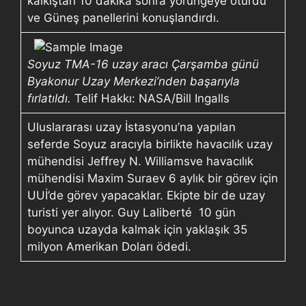
kalkıştan 10 dakika sonra yörüngeye oturdu
ve Güneş panellerini konuşlandırdı.
Soyuz TMA-16 uzay aracı Çarşamba günü
Byakonur Uzay Merkezi’nden başarıyla
fırlatıldı.
Telif Hakkı: NASA/Bill Ingalls
Uluslararası uzay İstasyonu’na yapılan
seferde Soyuz aracıyla birlikte havacılık uzay
mühendisi Jeffrey N. Williamsve havacılık
mühendisi Maxim Suraev 6 aylık bir görev için
UUİ’de görev yapacaklar. Ekipte bir de uzay
turisti yer alıyor. Guy Laliberté 10 gün
boyunca uzayda kalmak için yaklaşık 35
milyon Amerikan Doları ödedi.