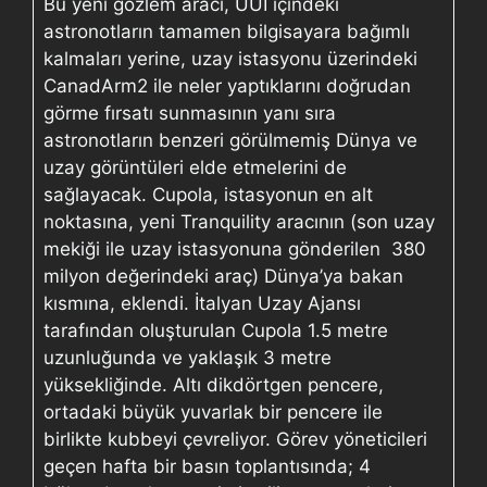
Bu yeni gözlem aracı, UUİ içindeki
astronotların tamamen bilgisayara bağımlı
kalmaları yerine, uzay istasyonu üzerindeki
CanadArm2 ile neler yaptıklarını doğrudan
görme fırsatı sunmasının yanı sıra
astronotların benzeri görülmemiş Dünya ve
uzay görüntüleri elde etmelerini de
sağlayacak. Cupola, istasyonun en alt
noktasına, yeni Tranquility aracının (son uzay
mekiği ile uzay istasyonuna gönderilen 380
milyon değerindeki araç) Dünya’ya bakan
kısmına, eklendi. İtalyan Uzay Ajansı
tarafından oluşturulan Cupola 1.5 metre
uzunluğunda ve yaklaşık 3 metre
yüksekliğinde. Altı dikdörtgen pencere,
ortadaki büyük yuvarlak bir pencere ile
birlikte kubbeyi çevreliyor. Görev yöneticileri
geçen hafta bir basın toplantısında; 4