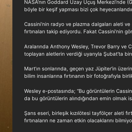
NASA’nın Goddard Uzay Uçuş Merkezi’nde (Godd
böyle bir keşif yapması bizi çok heyecanlandırd
Cassini’nin radyo ve plazma dalgaları aleti ve 
fırtınaları takip ediyordu. Fakat Cassini’nin gö
Aralarında Anthony Wesley, Trevor Barry ve C
toplayan aletlerin verdiği uyarıyla Şubat’ta bi
Mart’ın sonlarında, geçen yaz Jüpiter’in üzer
bilim insanlarına fırtınanın bir fotoğrafıyla bir
Wesley e-postasında; “Bu görüntülerin Cassi
da bu görüntülerin alındığından emin olmak i
Şans eseri, birleşik kızılötesi tayfölçer aleti 
fırtınaların ne zaman etkin olacaklarını bilmiyo