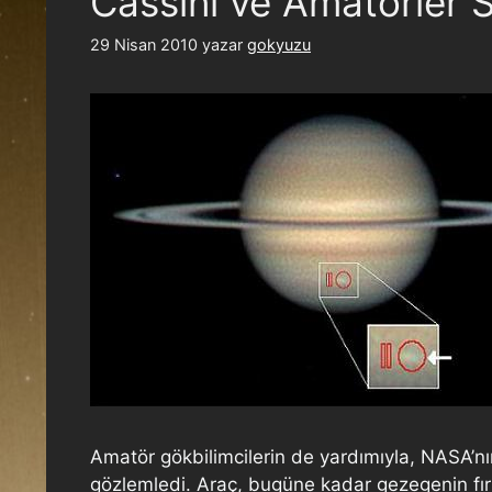
Cassini ve Amatörler S
29 Nisan 2010
yazar
gokyuzu
Amatör gökbilimcilerin de yardımıyla, NASA’nın 
gözlemledi. Araç, bugüne kadar gezegenin fırtın