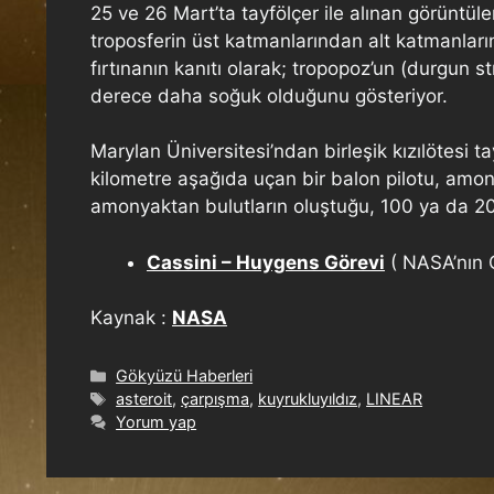
25 ve 26 Mart’ta tayfölçer ile alınan görüntül
troposferin üst katmanlarından alt katmanların
fırtınanın kanıtı olarak; tropopoz’un (durgun 
derece daha soğuk olduğunu gösteriyor.
Marylan Üniversitesi’ndan birleşik kızılötesi 
kilometre aşağıda uçan bir balon pilotu, amonyak
amonyaktan bulutların oluştuğu, 100 ya da 200
Cassini – Huygens Görevi
( NASA’nın C
Kaynak :
NASA
Gökyüzü Haberleri
asteroit
,
çarpışma
,
kuyrukluyıldız
,
LINEAR
Yorum yap