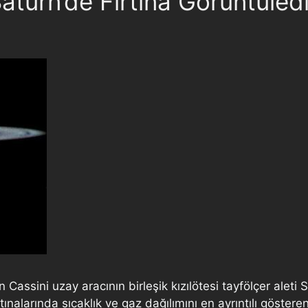
atürn’de Fırtına Görüntüled
Cassini uzay aracının birleşik kızılötesi tayfölçer aleti 
alarında sıcaklık ve gaz dağılımını en ayrıntılı gösteren 