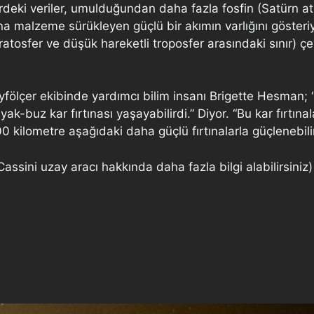
erdeki veriler, umulduğundan daha fazla fosfin (Satürn a
a malzeme sürükleyen güçlü bir akımın varlığını gösteriy
stratosfer ve düşük hareketli troposfer arasındaki sınır) 
tayfölçer ekibinde yardımcı bilim insanı Brigette Hesman
-buz kar fırtınası yaşayabilirdi.” Diyor. “Bu kar fırtınalar
 kilometre aşağıdaki daha güçlü fırtınalarla güçlenebili
assini uzay aracı hakkında daha fazla bilgi alabilirsiniz)