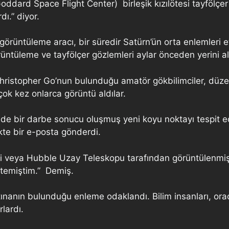
ard Space Flight Center) birleşik kızılötesi tayfölçer 
ı.” diyor.
görüntüleme aracı, bir süredir Satürn’ün orta enlemleri e
rüntüleme ve tayfölçer gözlemleri aylar önceden yerini alırk
hristopher Go’nun bulunduğu amatör gökbilimciler, düzen
rçok kez onlarca görüntü aldılar.
inde bir darbe sonucu oluşmuş yeni koyu noktayı tespit e
likte bir e-posta gönderdi.
ni veya Hubble Uzay Teleskopu tarafından görüntülenm
stemiştim.” Demiş.
fırtınanın bulunduğu enleme odaklandı. Bilim insanları, orad
rlardı.