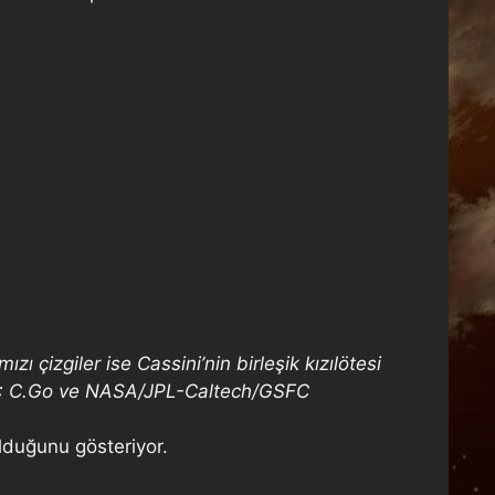
ı çizgiler ise Cassini’nin birleşik kızılötesi
Hakkı : C.Go ve NASA/JPL-Caltech/GSFC
olduğunu gösteriyor.