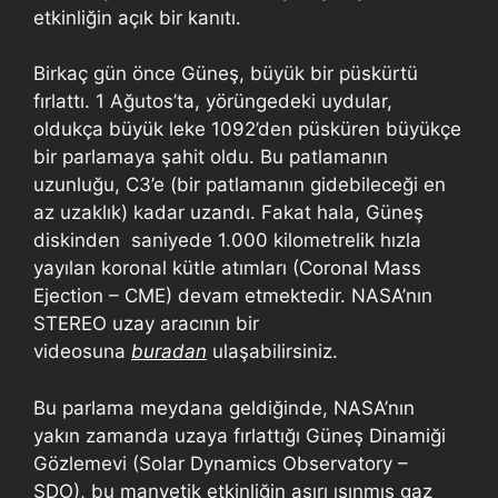
etkinliğin açık bir kanıtı.
Birkaç gün önce Güneş, büyük bir püskürtü
fırlattı. 1 Ağutos’ta, yörüngedeki uydular,
oldukça büyük leke 1092’den püsküren büyükçe
bir parlamaya şahit oldu. Bu patlamanın
uzunluğu, C3’e (bir patlamanın gidebileceği en
az uzaklık) kadar uzandı. Fakat hala, Güneş
diskinden saniyede 1.000 kilometrelik hızla
yayılan koronal kütle atımları (Coronal Mass
Ejection – CME) devam etmektedir. NASA’nın
STEREO uzay aracının bir
videosuna
buradan
ulaşabilirsiniz.
Bu parlama meydana geldiğinde, NASA’nın
yakın zamanda uzaya fırlattığı Güneş Dinamiği
Gözlemevi (Solar Dynamics Observatory –
SDO), bu manyetik etkinliğin aşırı ısınmış gaz