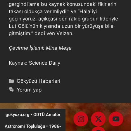
gergindi ama bu kaynak konusundaki fikirlerin
takası oldukça verimliydi.” ve ”Hala iyi
geçiniyoruz, açıkçası ben rakip grubun lideriyle
Lut Gölü’nün kıyısında uzun bir yürüyüşe bile
gitmiştim.” dedi ven Velzen.
Çevirme İşlemi: Mina Meşe
Kaynak:
Science Daily
Gökyüzü Haberleri
Yorum yap
gokyuzu.org • ODTÜ Amatör
Astronomi Topluluğu
•
1986-