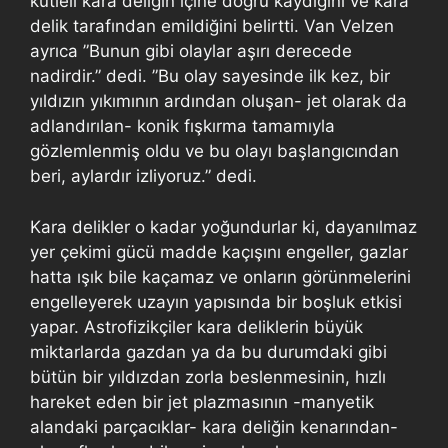
kütleli kara deliğin içine doğru kaydığını ve kara
delik tarafından emildiğini belirtti. Van Velzen
ayrıca ”Bunun gibi olaylar aşırı derecede
nadirdir.” dedi. ”Bu olay sayesinde ilk kez, bir
yıldızın yıkımının ardından oluşan- jet olarak da
adlandırılan- konik fışkırma tamamıyla
gözlemlenmiş oldu ve bu olayı başlangıcından
beri, aylardır izliyoruz.” dedi.
Kara delikler o kadar yoğundurlar ki, dayanılmaz
yer çekimi gücü madde kaçışını engeller, gazlar
hatta ışık bile kaçamaz ve onların görünmelerini
engelleyerek uzayın yapısında bir boşluk etkisi
yapar. Astrofizikçiler kara deliklerin büyük
miktarlarda gazdan ya da bu durumdaki gibi
bütün bir yıldızdan zorla beslenmesinin, hızlı
hareket eden bir jet plazmasının -manyetik
alandaki parçacıklar- kara deliğin kenarından-