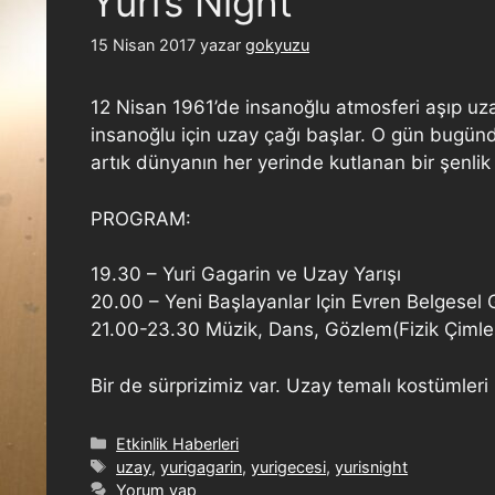
Yuri’s Night
15 Nisan 2017
yazar
gokyuzu
12 Nisan 1961’de insanoğlu atmosferi aşıp uza
insanoğlu için uzay çağı başlar. O gün bugündür
artık dünyanın her yerinde kutlanan bir şenlik h
PROGRAM:
19.30 – Yuri Gagarin ve Uzay Yarışı
20.00 – Yeni Başlayanlar Için Evren Belgesel 
21.00-23.30 Müzik, Dans, Gözlem(Fizik Çimler
Bir de sürprizimiz var. Uzay temalı kostümleri
Etkinlik Haberleri
uzay
,
yurigagarin
,
yurigecesi
,
yurisnight
Yorum yap