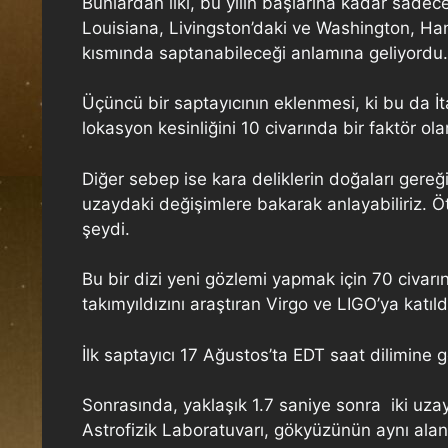
Bunlardan ilki, bu yılın başlarına kadar sade
Louisiana, Livingston’daki ve Washington, Han
kısmında saptanabileceği anlamına geliyordu.
Üçüncü bir saptayıcının eklenmesi, ki bu da İ
lokasyon kesinliğini 10 civarında bir faktör olar
Diğer sebep ise kara deliklerin doğaları gereği
uzaydaki değişimlere bakarak anlayabiliriz. Öt
şeydi.
Bu bir dizi yeni gözlemi yapmak için 70 civa
takımyıldızını araştıran Virgo ve LIGO’ya katıld
İlk saptayıcı 17 Ağustos’ta EDT saat dilimine
Sonrasında, yaklaşık 1.7 saniye sonra iki uz
Astrofizik Laboratuvarı, gökyüzünün aynı alanı