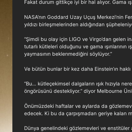
Fakat durum gittikçe iyi bir hal alıyor. Gama 
NASA’nın Goddard Uzay Uçuş Merkezi’nin Fermi 
yıldızı birleşmelerinden aldığından şüpheleniy
“Şimdi bu olay için LIGO ve Virgo’dan gelen ina
tutarlı kütleleri olduğunu ve gama ışınlarının ı
yaymasının beklenmediğini söylüyor.”
Ve bütün bunlar bir kez daha Einstein’ın haklı
”Bu… kütleçekimsel dalgaların ışık hızıyla nere
öngörüsünü destekliyor.” diyor Melbourne Ün
Önümüzdeki haftalar ve aylarda da gözlemevl
edecek. Ki bu da çarpışmadan geriye kalan 
Dünya genelindeki gözlemevleri ve enstitüler 