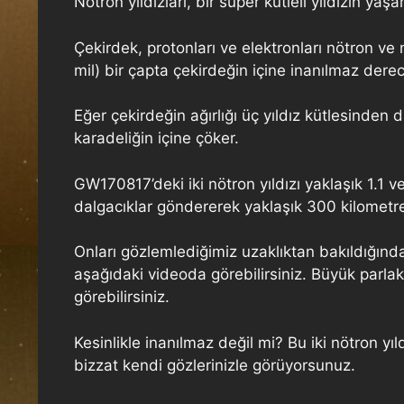
Nötron yıldızları, bir süper kütleli yıldızın
Çekirdek, protonları ve elektronları nötron ve
mil) bir çapta çekirdeğin içine inanılmaz dere
Eğer çekirdeğin ağırlığı üç yıldız kütlesinden
karadeliğin içine çöker.
GW170817’deki iki nötron yıldızı yaklaşık 1.1 v
dalgacıklar göndererek yaklaşık 300 kilometrel
Onları gözlemlediğimiz uzaklıktan bakıldığınd
aşağıdaki videoda görebilirsiniz. Büyük par
görebilirsiniz.
Kesinlikle inanılmaz değil mi? Bu iki nötron yı
bizzat kendi gözlerinizle görüyorsunuz.