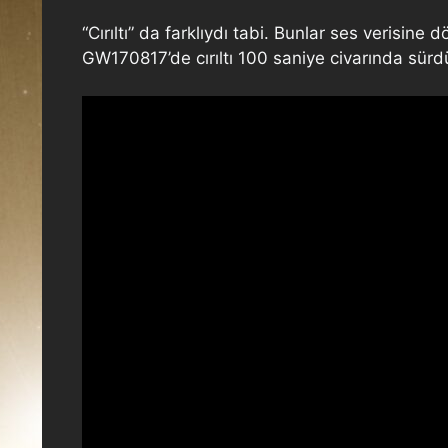
“Cırıltı” da farklıydı tabi. Bunlar ses verisine
GW170817’de cırıltı 100 saniye civarında sürd