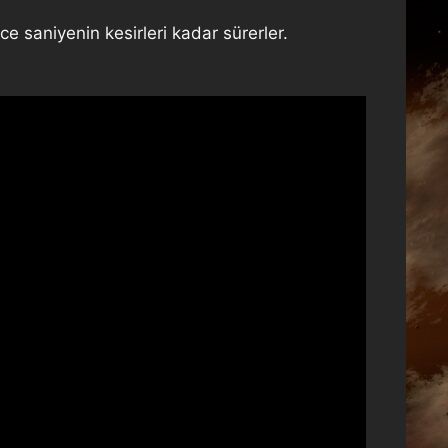
ece saniyenin kesirleri kadar sürerler.