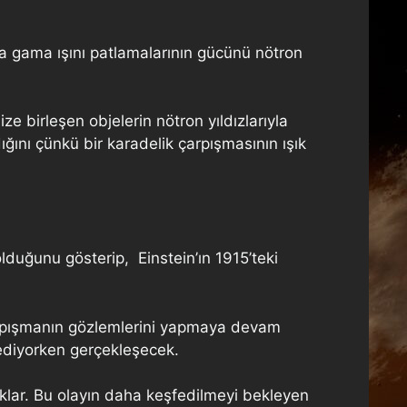
sa gama ışını patlamalarının gücünü nötron
e birleşen objelerin nötron yıldızlarıyla
dığını çünkü bir karadelik çarpışmasının ışık
olduğunu gösterip, Einstein’ın 1915’teki
arpışmanın gözlemlerini yapmaya devam
diyorken gerçekleşecek.
klar. Bu olayın daha keşfedilmeyi bekleyen