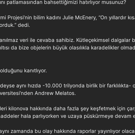
ışını patlamasından bahsettiğimizi hatırlıyor musunuz?
Projesi’nin bilim kadını Julie McEnery, “On yıllardır kı
orduk.” dedi.
nılmaz veri ile cevaba sahibiz. Kütleçekimsel dalgalar biz
şıltısı da bize objelerin büyük olasılıkla karadelikler olma
 olduğunu kanıtlıyor.
deyse aynı hızda -10.000 trilyonda birlik bir farklılıkta- 
iversitesi’nden Andrew Melatos.
eri kilonova hakkında daha fazla şey keşfetmek için ç
maddeler hala parlıyorken ve uzaya püskürmeye devam e
aynı zamanda bu olay hakkında raporlar yayınlıyor olaca