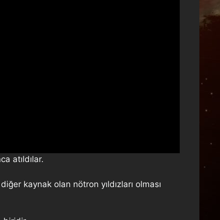
a atıldılar.
ğer kaynak olan nötron yıldızları olması