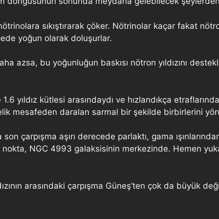
 yaşam döngüsünün sonunda meydana gelebilecek şeylerden 
 nötrinolara sıkıştırarak çöker. Nötrinolar kaçar fakat nö
cede yoğun olarak doluşurlar.
 daha azsa, bu yoğunluğun baskısı nötron yıldızını deste
e 1.6 yıldız kütlesi arasındaydı ve hızlandıkça etrafları
ik mesafeden daralan sarmal bir şekilde birbirlerini yörü
a son çarpışma aşırı derecede parlaktı, gama ışınlarında
lak nokta, NGC 4993 galaksisinin merkezinde. Hemen yuk
ldızının arasındaki çarpışma Güneş’ten çok da büyük değil 