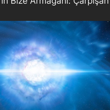
ın Bize Armağanı: Çarpışan 