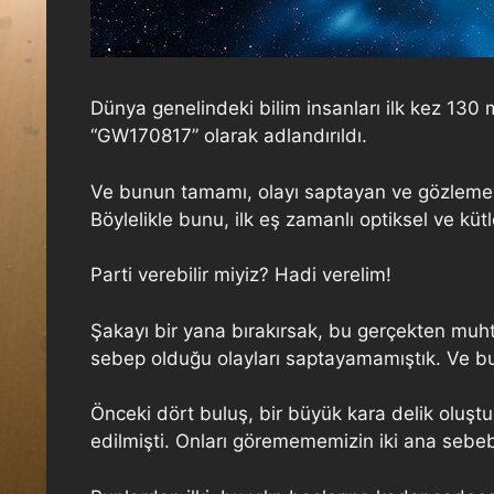
Dünya genelindeki bilim insanları ilk kez 130 mi
“GW170817” olarak adlandırıldı.
Ve bunun tamamı, olayı saptayan ve gözlemevler
Böylelikle bunu, ilk eş zamanlı optiksel ve kütl
Parti verebilir miyiz? Hadi verelim!
Şakayı bir yana bırakırsak, bu gerçekten muh
sebep olduğu olayları saptayamamıştık. Ve bu
Önceki dört buluş, bir büyük kara delik oluştu
edilmişti. Onları göremememizin iki ana sebeb