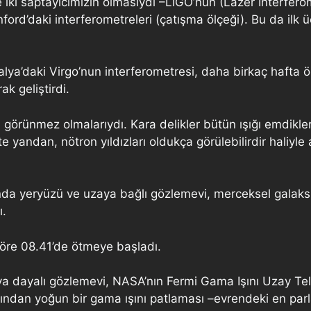
ce iki saptayıcımızın olmasıydı –LIGO’nun (Lazer İnterfe
ford’daki interferometreleri (çatışma ölçeği). Bu da ilk
talya’daki Virgo’nun interferometresi, daha birkaç hafta
ak geliştirdi.
 görünmez olmalarıydı. Kara delikler bütün ışığı emdikleri
e yandan, nötron yıldızları oldukça görülebilirdir haliyl
rında yeryüzü ve uzaya bağlı gözlemevi, merceksel galaks
ı.
 göre 08.41’de ötmeye başladı.
aya dayalı gözlemevi, NASA’nın Fermi Gama Işını Uzay Te
ndan yoğun bir gama ışını patlaması –evrendeki en parlak