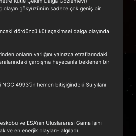
rometre Kütle Çekim Dalga Gözlemevi)
 üç olayın gökyüzünün sadece çok geniş bir
 önceki dördüncü kütleçekimsel dalga olayında
nden onların varlığını yalnızca etraflarındaki
e aralarındaki çarpışma heyecanla beklenen bir
i NGC 4993’ün hemen bitişiğindeki Su yılanı
leskobu ve ESA’nın Uluslararası Gama Işını
 ve en enerjik olayları- algıladı.