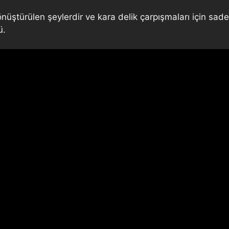
 dönüştürülen şeylerdir ve kara delik çarpışmaları için sad
ü.