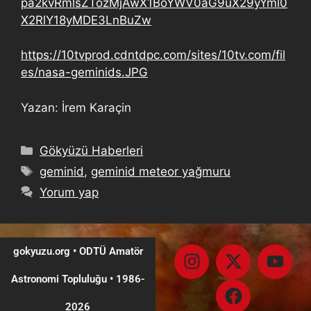
pa2kvRmlsZTozMjAwX1BoYWV0aG9uX29yYml0
X2RlY18yMDE3LnBuZw
https://10tvprod.cdntdpc.com/sites/10tv.com/fil
es/nasa-geminids.JPG
Yazan: İrem Karaçin
Gökyüzü Haberleri
geminid
,
geminid meteor yağmuru
Yorum yap
gokyuzu.org • ODTÜ Amatör
Astronomi Topluluğu
•
1986-
2026