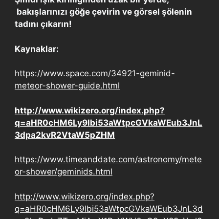
bakışlarınızı göğe çevirin ve görsel şölenin
tadını çıkarın!
Kaynaklar:
https://www.space.com/34921-geminid-
meteor-shower-guide.html
http://www.wikizero.org/index.php?
q=aHR0cHM6Ly9lbi53aWtpcGVkaWEub3JnL
3dpa2kvR2VtaW5pZHM
https://www.timeanddate.com/astronomy/mete
or-shower/geminids.html
http://www.wikizero.org/index.php?
q=aHR0cHM6Ly9lbi53aWtpcGVkaWEub3JnL3d