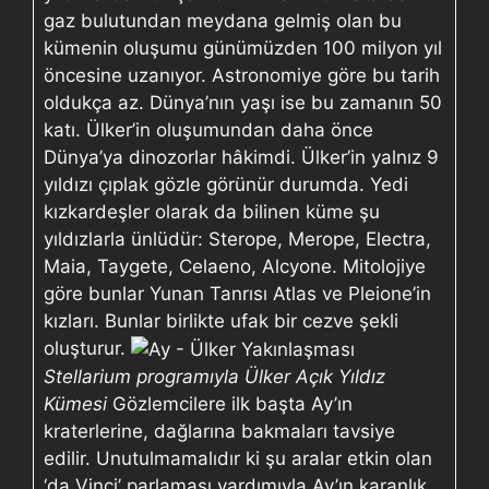
gaz bulutundan meydana gelmiş olan bu
kümenin oluşumu günümüzden 100 milyon yıl
öncesine uzanıyor. Astronomiye göre bu tarih
oldukça az. Dünya’nın yaşı ise bu zamanın 50
katı. Ülker’in oluşumundan daha önce
Dünya’ya dinozorlar hâkimdi. Ülker’in yalnız 9
yıldızı çıplak gözle görünür durumda. Yedi
kızkardeşler olarak da bilinen küme şu
yıldızlarla ünlüdür: Sterope, Merope, Electra,
Maia, Taygete, Celaeno, Alcyone. Mitolojiye
göre bunlar Yunan Tanrısı Atlas ve Pleione’in
kızları. Bunlar birlikte ufak bir cezve şekli
oluşturur.
Stellarium programıyla Ülker Açık Yıldız
Kümesi
Gözlemcilere ilk başta Ay’ın
kraterlerine, dağlarına bakmaları tavsiye
edilir. Unutulmamalıdır ki şu aralar etkin olan
‘da Vinci’ parlaması yardımıyla Ay’ın karanlık