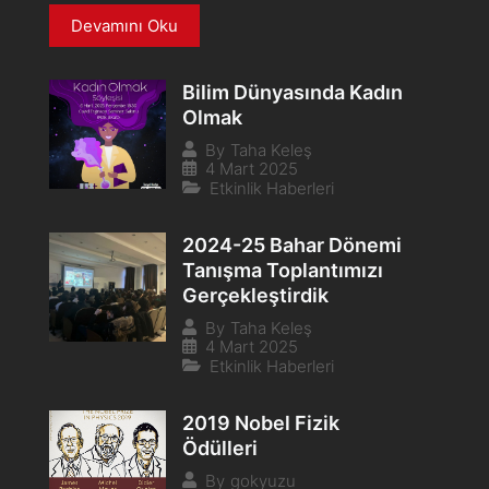
Devamını Oku
Bilim Dünyasında Kadın
Olmak
By
Taha Keleş
4 Mart 2025
Etkinlik Haberleri
2024-25 Bahar Dönemi
Tanışma Toplantımızı
Gerçekleştirdik
By
Taha Keleş
4 Mart 2025
Etkinlik Haberleri
2019 Nobel Fizik
Ödülleri
By
gokyuzu