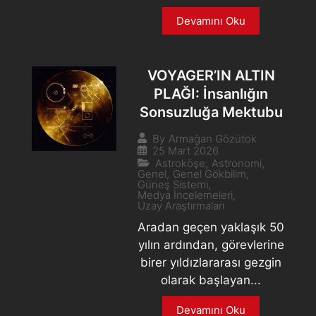
Devamını Oku
VOYAGER’IN ALTIN
PLAĞI: İnsanlığın
Sonsuzluğa Mektubu
By
Armağan Gözütok
25 Mart 2026
Astroköşe
,
Astronomi
,
Genel
,
Genel Gökbilim
,
Güneş Sistemi
,
Medya İncelemeleri
,
Uzay Araştırmaları
Aradan geçen yaklaşık 50
yılın ardından, görevlerine
birer yıldızlararası gezgin
olarak başlayan...
Devamını Oku