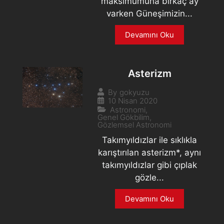
maksimumuna birkaç ay
varken Güneşimizin...
Devamını Oku
Asterizm
By
gokyuzu
10 Nisan 2020
Astronomi
,
Genel Gökbilim
,
Gözlemsel Astronomi
Takımyıldızlar ile sıklıkla
karıştırılan asterizm*, aynı
takımyıldızlar gibi çıplak
gözle...
Devamını Oku