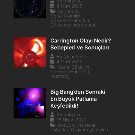
By
gokyuzu
4 Mart 2025
Astronomi
,
Genel Gökbilim
,
Gökyüzü Haberleri
,
Gözlemsel Astronomi
Carrington Olayı Nedir?
Sebepleri ve Sonuçları
By
Çınar Şahin
4 Mart 2025
Genel Gökbilim
,
Gökyüzü Haberleri
,
Kozmoloji
Big Bang’den Sonraki
En Büyük Patlama
Keşfedildi!
By
gokyuzu
15 Nisan 2020
Gökyüzü Haberleri
,
Haberler
,
Uzay Araştırmaları