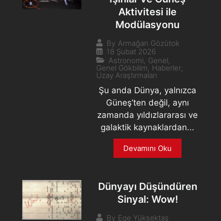
Aktivitesi ile
Modülasyonu
By
Armağan Gözütok
18 Şubat 2026
Astronomi
,
Genel
,
Genel Gökbilim
,
Haberler
,
Uzay Araştırmaları
Şu anda Dünya, yalnızca
Güneş’ten değil, aynı
zamanda yıldızlararası ve
galaktik kaynaklardan...
Devamını Oku
Dünyayı Düşündüren
Sinyal: Wow!
By
Ege Yüksektaş