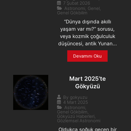
7 Şubat 2026
Astronomi
,
Genel
,
Genel Gökbilim
“Dünya dışında akıllı
yaşam var mı?” sorusu,
veya kozmik çoğulculuk
düşüncesi, antik Yunan...
Devamını Oku
Mart 2025’te
Gökyüzü
By
gokyuzu
4 Mart 2025
Astronomi
,
Genel Gökbilim
,
Gökyüzü Haberleri
,
Gözlemsel Astronomi
Oldukça soğuk geçen bir