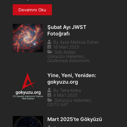
Devamını Oku
Şubat Ayı JWST
Fotoğrafı
By
Ayşe Melissa Özkan
18 Mart 2025
Gök Adalar
,
Gökyüzü Haberleri
,
Gözlemsel Astronomi
Yine, Yeni, Yeniden:
gokyuzu.org
By
Taha Keleş
4 Mart 2025
Gökyüzü Haberleri
,
ODTÜ AAT
Mart 2025’te Gökyüzü