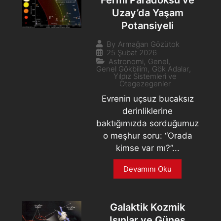
Uzay’da Yaşam
Potansiyeli
By
Armağan Gözütok
25 Şubat 2026
Astronomi
,
Genel
,
Genel Gökbilim
,
Gök Adalar
,
Yıldız Sistemleri ve
Ötegezegenler
Evrenin uçsuz bucaksız
derinliklerine
baktığımızda sorduğumuz
o meşhur soru: “Orada
kimse var mı?”...
Devamını Oku
Galaktik Kozmik
Işınlar ve Güneş