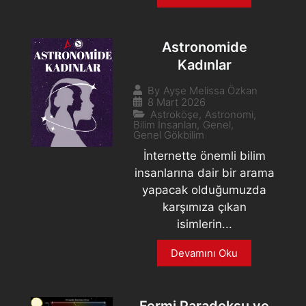
Astronomide
Kadınlar
By
Ayşe Melissa Özkan
8 Mart 2026
Astroköşe
,
Astronomi
,
Bilim İnsanları
,
Genel
,
Genel Gökbilim
İnternette önemli bilim
insanlarına dair bir arama
yapacak olduğumuzda
karşımıza çıkan
isimlerin...
Devamını Oku
Fermi Paradoksu ve