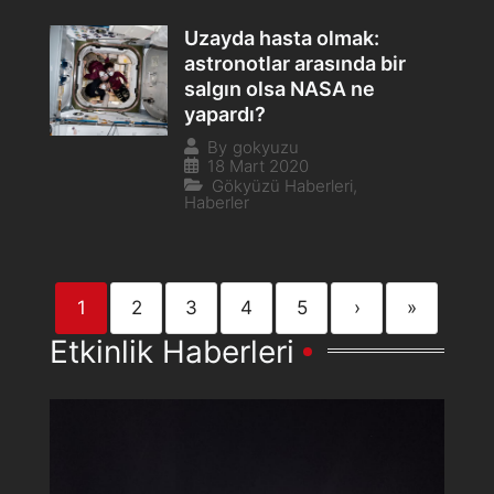
Uzayda hasta olmak:
astronotlar arasında bir
salgın olsa NASA ne
yapardı?
By
gokyuzu
18 Mart 2020
Gökyüzü Haberleri
,
Haberler
1
2
3
4
5
›
»
Etkinlik Haberleri