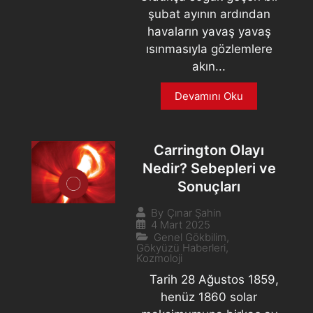
şubat ayının ardından
havaların yavaş yavaş
ısınmasıyla gözlemlere
akın...
Devamını Oku
Carrington Olayı
Nedir? Sebepleri ve
Sonuçları
By
Çınar Şahin
4 Mart 2025
Genel Gökbilim
,
Gökyüzü Haberleri
,
Kozmoloji
Tarih 28 Ağustos 1859,
henüz 1860 solar