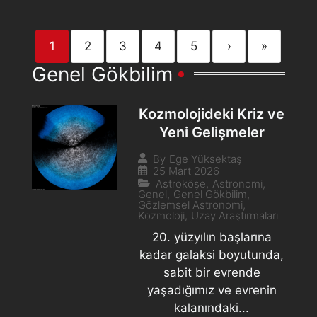
1
2
3
4
5
›
»
Genel Gökbilim
Kozmolojideki Kriz ve
Yeni Gelişmeler
By
Ege Yüksektaş
25 Mart 2026
Astroköşe
,
Astronomi
,
Genel
,
Genel Gökbilim
,
Gözlemsel Astronomi
,
Kozmoloji
,
Uzay Araştırmaları
20. yüzyılın başlarına
kadar galaksi boyutunda,
sabit bir evrende
yaşadığımız ve evrenin
kalanındaki...