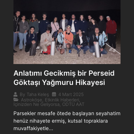
Anlatımı Gecikmiş bir Perseid
Göktaşı Yağmuru Hikayesi
4 Mart 2025
By
Taha Keleş
Astroköşe
,
Etkinlik Haberleri
,
İçinizden Ne Geliyorsa
,
ODTÜ AAT
Parsekler mesafe ötede başlayan seyahatim
henüz nihayete ermiş, kutsal topraklara
muvaffakiyetle...