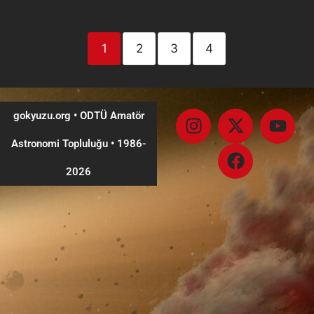
1
2
3
4
gokyuzu.org • ODTÜ Amatör
Astronomi Topluluğu
•
1986-
2026