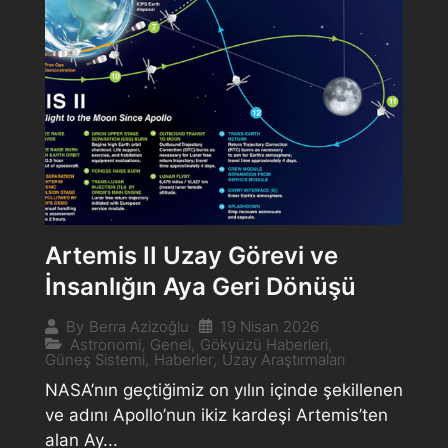
Artemis II Uzay Görevi ve
İnsanlığın Aya Geri Dönüşü
19 Nisan 2026
By
Berra Azizoğlu
Astronomi
,
Genel
,
Gökyüzü Haberleri
,
Güneş Sistemi
,
Haberler
,
Uzay Araştırmaları
NASA’nın geçtiğimiz on yılın içinde şekillenen
ve adını Apollo’nun ikiz kardeşi Artemis’ten
alan Ay...