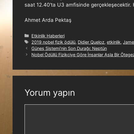
saat 12.40’ta U3 amfisinde gerçekleşecektir. H
Ahmet Arda Pektaş
Etkinlik Haberleri
2019 nobel fizik ödülü
,
Didier Queloz
,
etkinlik
,
Jame
Güneş Sistemi’nin Son Durağı: Neptün
Nobel Ödüllü Fizikçiye Göre İnsanlar Asla Bir Öt
Yorum yapın