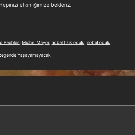
epinizi etkinliğimize bekleriz.
s Peebles
,
Michel Mayor
,
nobel fizik ödülü
,
nobel ödülü
egezegende Yaşayamayacak