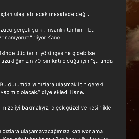
biri ulaşılabilecek mesafede değil.
ücü gerçek şu ki, insanlık tarihinin bu
orlanıyoruz.” diyor Kane.
risinde Jüpiter’in yörüngesine gidebilse
 uzaklığımızın 70 bin katı olduğu için “şu anda
 “Bu durumda yıldızlara ulaşmak için gerekli
tiyacımız olacak.” diye ekledi Kane.
ze iyi bakmalıyız, o çok güzel ve kesinlikle
yıldızlara ulaşamayacağımıza katılıyor ama
m bilir teknolojimiz 1 milyon yıllık bir süre