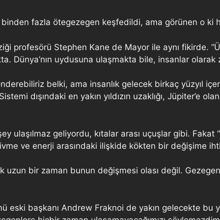
nden fazla ötegezegen keşfedildi, ama görünen o ki hiç
iği profesörü Stephen Kane de Mayor ile aynı fikirde. “Üz
kta. Dünya’nın uydusuna ulaşmakta bile, insanlar olarak z
derebiliriz belki, ama insanlık gelecek birkaç yüzyıl içe
stemi dışındaki en yakın yıldızın uzaklığı, Jüpiter’e olan
 şey ulaşılmaz geliyordu, kıtalar arası uçuşlar gibi. Fakat
, ivme ve enerji arasındaki ilişkide kökten bir değişime ih
k uzun bir zaman bunun değişmesi olası değil. Gezegenimi
lümü eski başkanı Andrew Fraknoi de yakın gelecekte bu 
gezegenlere hiçbir zaman ulaşamayacağımızı söylemezdim. Ki