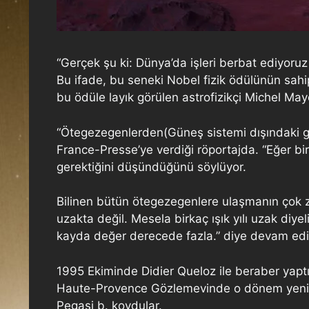
“Gerçek şu ki: Dünya’da işleri berbat ediyoruz
Bu ifade, bu seneki Nobel fizik ödülünün sahi
bu ödüle layık görülen astrofizikçi Michel Mayor
“Ötegezegenlerden(Güneş sistemi dışındaki g
France-Presse’ye verdiği röportajda. “Eğer 
gerektiğini düşündüğünü söylüyor.
Bilinen bütün ötegezegenlere ulaşmanın çok zo
uzakta değil. Mesela birkaç ışık yılı uzak di
kayda değer derecede fazla.” diye devam edi
1995 Ekiminde Didier Queloz ile beraber yaptı
Haute-Provence Gözlemevinde o dönem yeni geli
Pegasi b. koydular.