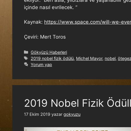
içinde nasıl evrilecek. “
Kaynak:
https://www.space.com/will-we-ever
Çeviri: Mert Toros
Gökyüzü Haberleri
2019 nobel fizik ödülü
,
Michel Mayor
,
nobel
,
ötege
Yorum yap
2019 Nobel Fizik Ödüll
17 Ekim 2019
yazar
gokyuzu