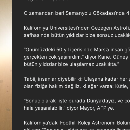
O zamandan beri Samanyolu Gökadası’nda 4 bi
Kaliforniya Üniversitesi’nden Gezegen Astrofiz
safhasında bütün yıldızlar bize sonsuz uzaklı
“Önümüzdeki 50 yıl içerisinde Mars’a insan gön
gerçekten çok şaşırırdım.” diyor Kane. Güneş Si
bütün yıldızlar bize ulaşılamaz uzaklıkta.”
Tabii, insanlar diyebilir ki: Ulaşana kadar her
olan fiziğe hakim değiliz, ki eğer varsa: Kütle
“Sonuç olarak işte burada Dünya’dayız, ve ço
hala yaşanılabilir.” diyor Mayor, AFP’ye.
Kaliforniya’daki Foothill Koleji Astronomi Bö
ekliyor: “Ben asla, yıldızlara ve yaşanabilir 