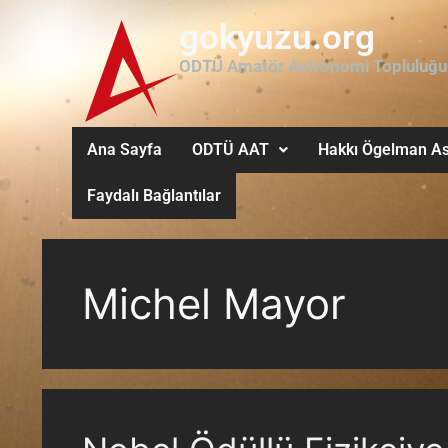
gokyuzu.org
ODTÜ Amatör Astronomi Topluluğu
Ana Sayfa
ODTÜ AAT
Hakkı Ögelman As
Faydalı Bağlantılar
Michel Mayor