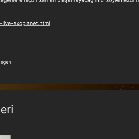
-live-exoplanet.html
zegen
eri