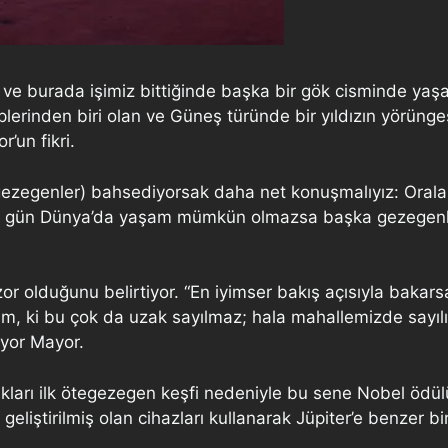
 ve burada işimiz bittiğinde başka bir gök cisminde yaşa
plerinden biri olan ve Güneş türünde bir yıldızın yörün
’un fikri.
ezegenler) bahsediyorsak daha net konuşmalıyız: Orala
bir gün Dünya’da yaşam mümkün olmazsa başka gezegenler
r olduğunu belirtiyor. “En iyimser bakış açısıyla bakar
yelim, ki bu çok da uzak sayılmaz; hala mahallemizde say
yor Mayor.
kları ilk ötegezegen keşfi nedeniyle bu sene Nobel ödülü
ştirilmiş olan cihazları kullanarak Jüpiter’e benzer bir