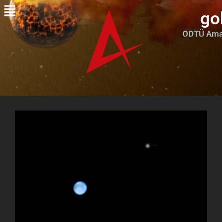
go
ODTÜ Amat