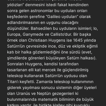
yıldızları” denmesini istedi fakat kendinden
sonra gelen astronomlar bu uyduları onları
keşfedenin şerefine “Galileo uyduları” olarak
adlandırılmasının en uygunu olacağını
düşündüler. Bahsedilen bu uyduların isimleri; Io,
Europa, Ganymede ve Callisto’dur. Bir başka
örnek olan Christiaan Huygens ise 1645 yılında
Satürn’ün çevresinde ince, düz ve ekliptik eğimli
katı bir halka gözlemlediğini öne sürdü (evet,
şimdilerde görenleri büyüleyen Satürn halkası).
Sonraları Huygens, kendisi tarafından
tasarlanan elli kat mercek ile güçlendirilmiş
teleskop kullanarak Satürn’ün uydusu olan
Titan’ı keşfetti. Zamanla teleskop kullanımının
giderek yayılması sonucu sistemin diğer üyeleri
olan Uranüs ve Neptün gezegenleri ki
bulunmalarında matematik biliminin de büyük
katkısı vardır, ile birlikte Halley gibi kuyruklu