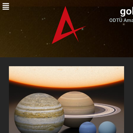
go
ODTÜ Amat