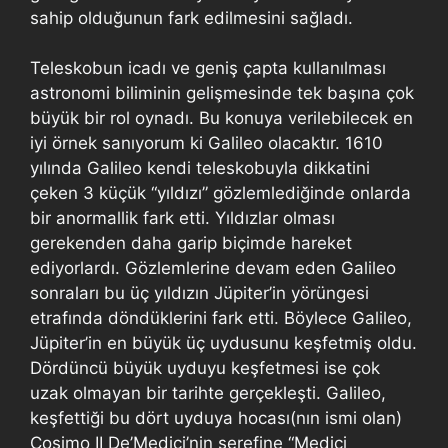
sahip olduğunun fark edilmesini sağladı.
Teleskobun icadı ve geniş çapta kullanılması
astronomi biliminin gelişmesinde tek başına çok
büyük bir rol oynadı. Bu konuya verilebilecek en
iyi örnek sanıyorum ki Galileo olacaktır. 1610
yılında Galileo kendi teleskobuyla dikkatini
çeken 3 küçük “yıldızı” gözlemlediğinde onlarda
bir anormallik fark etti. Yıldızlar olması
gerekenden daha garip biçimde hareket
ediyorlardı. Gözlemlerine devam eden Galileo
sonraları bu üç yıldızın Jüpiter’in yörüngesi
etrafında döndüklerini fark etti. Böylece Galileo,
Jüpiter’in en büyük üç uydusunu keşfetmiş oldu.
Dördüncü büyük uyduyu keşfetmesi ise çok
uzak olmayan bir tarihte gerçekleşti. Galileo,
keşfettiği bu dört uyduya hocası(nın ismi olan)
Cosimo II De’Medici’nin şerefine “Medici