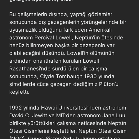
Bu gelişmelerin dışında, yaptığı gözlemler
sonucunda dış gezegenlerin yörüngelerinde bir
uyuşmazlık olduğunu fark eden Amerikalı
astronom Percival Lowell, Neptün’ün ötesinde
henüz bilinmeyen başka bir gezegenin var
olabileceğini düşündü. Lowell’in ölümünün
ardından ona ithafen kurulan Lowell
Rasathanesi’nde sürdürülen bir çalışma
sonucunda, Clyde Tombaugh 1930 yılında
şimdilerde cüce gezegen dediğimiz Plüton’u
keşfetti.
1992 yılında Hawai Üniversitesi’nden astronom
David C. Jewitt ve MIT’den astronom Jane Luu
birlikte yürüttükleri çalışma neticesinde Neptün
Ötesi Cisimlerini keşfettiler. Neptün Ötesi Cisim
(NÖC), Güneş Sistemi’nde bulunup ortalama