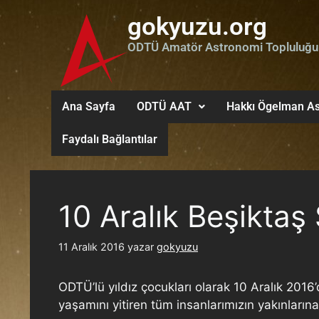
gokyuzu.org
ODTÜ Amatör Astronomi Topluluğu
Ana Sayfa
ODTÜ AAT
Hakkı Ögelman As
Faydalı Bağlantılar
10 Aralık Beşiktaş 
11 Aralık 2016
yazar
gokyuzu
ODTÜ’lü yıldız çocukları olarak 10 Aralık 201
yaşamını yitiren tüm insanlarımızın yakınların