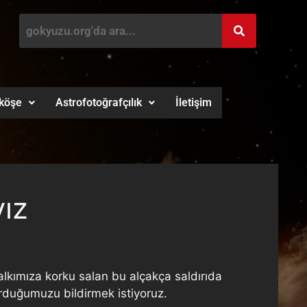
köşe
Astrofotoğrafçılık
İletişim
yız
alkımıza korku salan bu alçakça saldırıda
urduğumuzu bildirmek istiyoruz.