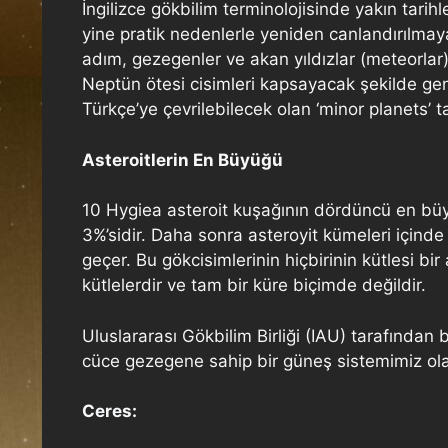
İngilizce gökbilim terminolojisinde yakın tar
yine pratik nedenlerle yeniden canlandırılmaya
adım, gezegenler ve akan yıldızlar (meteorlar)
Neptün ötesi cisimleri kapsayacak şekilde ge
Türkçe’ye çevrilebilecek olan ‘minor planets’ 
Asteroitlerin En Büyüğü
10 Hygiea asteroit kuşağının dördüncü en büyü
3%’sidir. Daha sonra asteroyit kümeleri içinde
geçer. Bu gökcisimlerinin hiçbirinin kütlesi bi
kütlelerdir ve tam bir küre biçimde değildir.
Uluslararası Gökbilim Birliği (IAU) tarafından 
cüce gezegene sahip bir güneş sistemimiz ol
Ceres: