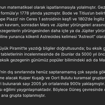
un matematiksel olarak ispatlanmasıyla yolalmıştır. Gez
 formüla’yı 1778 yılında yazmıştır. Bode ve Titius’un belir
 Piazzi’ nin Ceres 1 astroidinin keşfi ve 1802’de İngiliz
ılan kavram, sonradan Mars ve Jüpiter yörüngeleri arası
gezegenlerin yörüngesinden daha içte ya da Jüpiter yörü
diline yunanca kökenli Astreoides kelimesi “Astreoit” olar
Büyük Piramit’te yazdığı bilgiler doğrultusunda; bu eksik 
tabletlerinin incelenmesinde de (bunlar da 5000 yıl önce 
eksik gezegenin günümüz popüler bilimindeki adı da Mald
i’nin dış sınırlarında henüz saptanamamış çok sayıda gö
çine alacak Kuiper Kuşağı ve Oort Bulutu kuramsal grupları
i bulunarak sayı 2005 yılı ortalarında 900’e yaklaşmıştır.
sı eğilimi yaygınlaşmaktadır. Böylece Güneş çevresinde dö
3 ana grupta toplanmıştır.