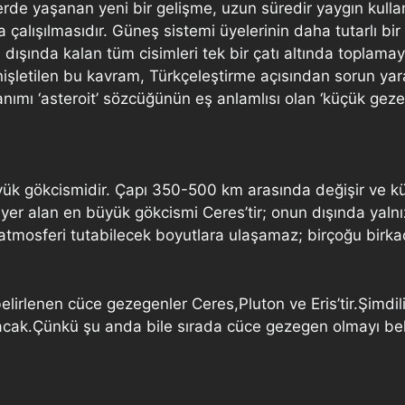
ihlerde yaşanan yeni bir gelişme, uzun süredir yaygın kul
 çalışılmasıdır. Güneş sistemi üyelerinin daha tutarlı bi
 dışında kalan tüm cisimleri tek bir çatı altında toplam
nişletilen bu kavram, Türkçeleştirme açısından sorun ya
tanımı ‘asteroit’ sözcüğünün eş anlamlısı olan ‘küçük gez
k gökcismidir. Çapı 350-500 km arasında değişir ve kütl
 yer alan en büyük gökcismi Ceres’tir; onun dışında yalnız
r atmosferi tutabilecek boyutlara ulaşamaz; birçoğu birka
belirlenen cüce gezegenler Ceres,Pluton ve Eris’tir.Şimdili
acak.Çünkü şu anda bile sırada cüce gezegen olmayı be