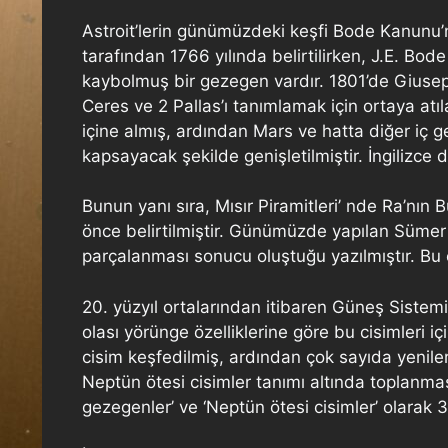
Astroit’lerin günümüzdeki keşfi Bode Kanunu’n
tarafından 1766 yılında belirtilirken, J.E. Bode
kaybolmuş bir gezegen vardır. 1801’de Giuseppe
Ceres ve 2 Pallas’ı tanımlamak için ortaya at
içine almış, ardından Mars ve hatta diğer iç 
kapsayacak şekilde genişletilmiştir. İngilizce 
Bunun yanı sıra, Mısır Piramitleri’ nde Ra’nın 
önce belirtilmiştir. Günümüzde yapılan Sümer 
parçalanması sonucu oluştuğu yazılmıştır. Bu 
20. yüzyıl ortalarından itibaren Güneş Sistem
olası yörünge özelliklerine göre bu cisimleri i
cisim keşfedilmiş, ardından çok sayıda yeniler
Neptün ötesi cisimler tanımı altında toplanma
gezegenler’ ve ‘Neptün ötesi cisimler’ olarak 