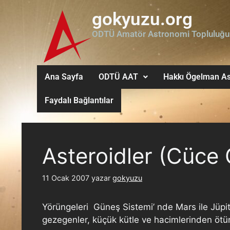
gokyuzu.org
ODTÜ Amatör Astronomi Topluluğu
Ana Sayfa
ODTÜ AAT
Hakkı Ögelman As
Faydalı Bağlantılar
Asteroidler (Cüce
11 Ocak 2007
yazar
gokyuzu
Yörüngeleri Güneş Sistemi’ nde Mars ile Jüpit
gezegenler, küçük kütle ve hacimlerinden ötürü