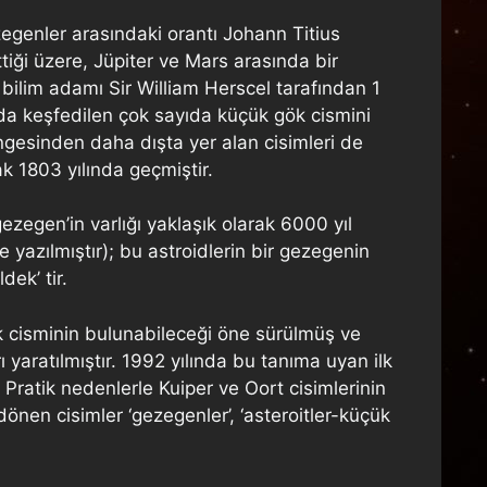
egenler arasındaki orantı Johann Titius
ttiği üzere, Jüpiter ve Mars arasında bir
 bilim adamı Sir William Herscel tarafından 1
nda keşfedilen çok sayıda küçük gök cismini
ngesinden daha dışta yer alan cisimleri de
ak 1803 yılında geçmiştir.
gezegen’in varlığı yaklaşık olarak 6000 yıl
yazılmıştır); bu astroidlerin bir gezegenin
ek’ tir.
k cisminin bulunabileceği öne sürülmüş ve
 yaratılmıştır. 1992 yılında bu tanıma uyan ilk
 Pratik nedenlerle Kuiper ve Oort cisimlerinin
nen cisimler ‘gezegenler’, ‘asteroitler-küçük