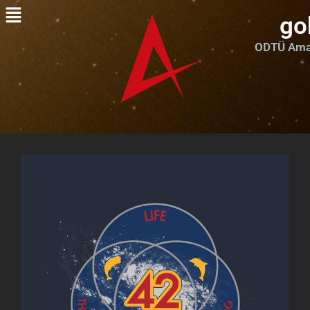
go
ODTÜ Amat