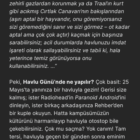
zehirli gazlardan korunmak ya da Traal’ın kurt
gibi acıkmış Cırtlak Canavarı’nın bakışlarından
(aşırı aptal bir hayvandır, onu göremiyorsanız
sizi göremediğini sanır ve sizi görmez – ot kadar
aptal ama çok çok açtır) kaçmak için başınıza
sarabilirsiniz; acil durumlarda havlunuzu imdat
işareti olarak sallayabilirsiniz ve tabii ki, hala
yeterince temiz görünüyorsa onu
kullanabilirsiniz. …”
Peki,
Havlu Günü’nde ne yapılır?
Çok basit: 25
Mayıs’ta yanınıza bir havluyla gezin! Gerisi size
kalmış; ister Radiohead’in
Paranoid Android
’ini
dinleyin, ister birkaç arkadaşınıza Rehber’den
bir kuple okuyun. Hatta kampüsümüzün
kültürünü harmanlayıp havluyla otostop bile
çekebilirsiniz. Çok mu saçma? Yok canım! Tam
tersi, havluyla geçen bir günden sonra eminim