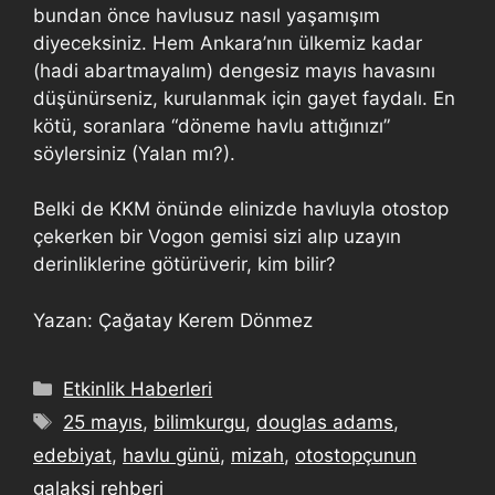
bundan önce havlusuz nasıl yaşamışım
diyeceksiniz. Hem Ankara’nın ülkemiz kadar
(hadi abartmayalım) dengesiz mayıs havasını
düşünürseniz, kurulanmak için gayet faydalı. En
kötü, soranlara “döneme havlu attığınızı”
söylersiniz (Yalan mı?).
Belki de KKM önünde elinizde havluyla otostop
çekerken bir Vogon gemisi sizi alıp uzayın
derinliklerine götürüverir, kim bilir?
Yazan: Çağatay Kerem Dönmez
Etkinlik Haberleri
25 mayıs
,
bilimkurgu
,
douglas adams
,
edebiyat
,
havlu günü
,
mizah
,
otostopçunun
galaksi rehberi