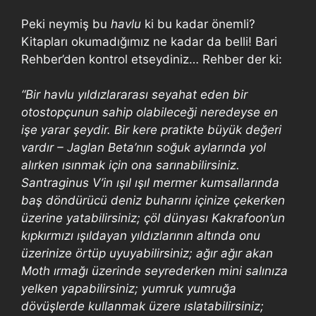
Peki neymiş bu
havlu
ki bu kadar önemli?
Kitapları okumadığımız ne kadar da belli! Bari
Rehber’den kontrol etseydiniz… Rehber der ki:
“Bir havlu yıldızlararası seyahat eden bir
otostopçunun sahip olabileceği neredeyse en
işe yarar şeydir. Bir kere pratikte büyük değeri
vardır – Jaglan Beta’nın soğuk aylarında yol
alırken ısınmak için ona sarınabilirsiniz.
Santraginus V’in ışıl ışıl mermer kumsallarında
baş döndürücü deniz buharını içinize çekerken
üzerine yatabilirsiniz; çöl dünyası Kakrafoon’un
kıpkırmızı ışıldayan yıldızlarının altında onu
üzerinize örtüp uyuyabilirsiniz; ağır ağır akan
Moth ırmağı üzerinde seyrederken mini salınıza
yelken yapabilirsiniz; yumruk yumruğa
dövüşlerde kullanmak üzere ıslatabilirsiniz;