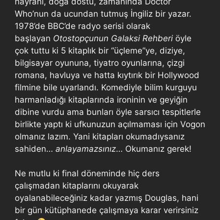
hayranı, doğa dostu, zamanında Doctor
Who’nun da ucundan tutmuş İngiliz bir yazar.
1978’de BBC’de radyo serisi olarak
başlayan
Otostopçunun Galaksi Rehberi
öyle
çok tuttu ki 5 kitaplık bir “üçleme”ye, diziye,
bilgisayar oyununa, tiyatro oyunlarına, çizgi
romana, havluya ve hatta kıytırık bir Hollywood
filmine bile uyarlandı. Komediyle bilim kurguyu
harmanladığı kitaplarında ironinin ve geyiğin
dibine vurdu ama bunları öyle sarsıcı tespitlerle
birlikte yaptı ki ufkunuzun açılmaması için Vogon
olmanız lazım. Yani kitapları okumadıysanız
sahiden…
anlayamazsınız
… Okumanız gerek!
Ne mutlu ki final döneminde hiç ders
çalışmadan kitaplarını okuyarak
oyalanabileceğiniz kadar yazmış Douglas, hani
bir gün kütüphanede çalışmaya karar verirsiniz