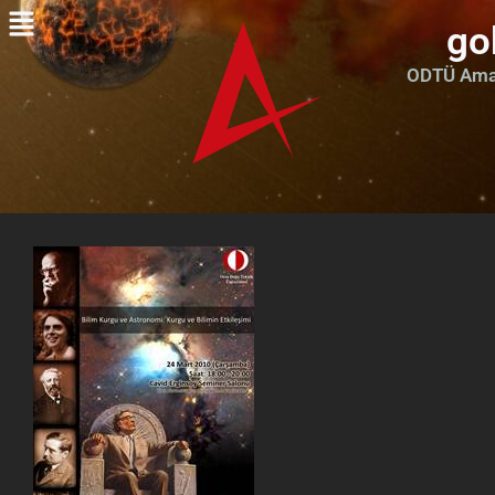
go
ODTÜ Amat