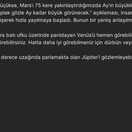
çükse, Mars’ı 75 kere yakınlaştırdığımızda Ay’ın büyüklüğ
çıplak gözle Ay kadar büyük görünecek.” açıklaması, insan
erek hızla yayılmaya başladı. Bunun bir yanlış anlaşılm
a batı ufku üzerinde parıldayan Venüs’ü hemen görebili
örebilirsiniz. Hatta daha iyi görebilmeniz için dürbün ve
 derece uzağında parlamakta olan Jüpiter’i gözlemleyebil