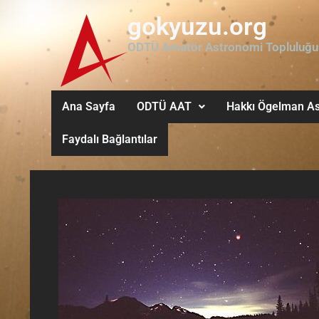
gokyuzu.org
ODTÜ Amatör Astronomi Topluluğu
Ana Sayfa
ODTÜ AAT
Hakkı Ögelman As
Faydalı Bağlantılar