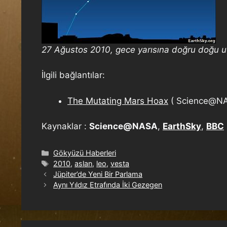
27 Ağustos 2010, gece yarısına doğru doğu ufk
İlgili bağlantılar:
The Mutating Mars Hoax
( Science@NAS
Kaynaklar :
Science@NASA
,
EarthSky
,
BBC
Gökyüzü Haberleri
2010
,
aslan
,
leo
,
vesta
Jüpiter’de Yeni Bir Parlama
Aynı Yıldız Etrafında İki Gezegen