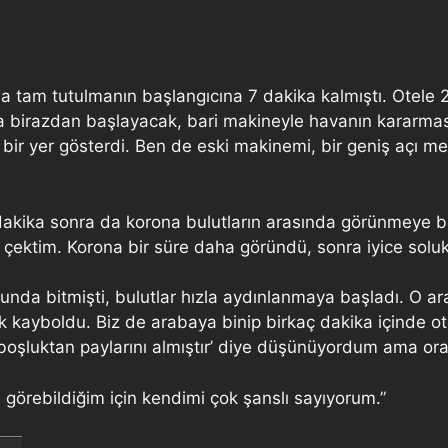
da tam tutulmanın başlangıcına 7 dakika kalmıştı. Otele
a birazdan başlayacak, bari makineyle havanın kararması
ğı bir yer gösterdi. Ben de eski makinemi, bir geniş açı
dakika sonra da korona bulutların arasında görünmeye ba
m çektim. Korona bir süre daha göründü, sonra iyice sol
da bitmişti, bulutlar hızla aydınlanmaya başladı. O ara
ak kayboldu. Biz de arabaya binip birkaç dakika içinde o
boşluktan paylarını almıştır’ diye düşünüyordum ama or
görebildiğim için kendimi çok şanslı sayıyorum.”