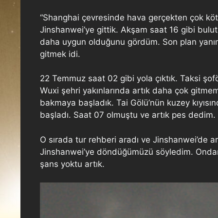
“Shanghai çevresinde hava gerçekten çok kötü
Jinshanwei’ye gittik. Akşam saat 16 gibi bulu
daha uygun olduğunu gördüm. Son plan yanımdak
gitmek idi.
22 Temmuz saat 02 gibi yola çıktık. Taksi şof
Wuxi şehri yakınlarında artık daha çok gitmem
bakmaya başladık. Tai Gölü’nün kuzey kıyısı
başladı. Saat 07 olmuştu ve artık pes dedim. 
O sırada tur rehberi aradı ve Jinshanwei’de 
Jinshanwei’ye döndüğümüzü söyledim. Ondan 
şans yoktu artık.