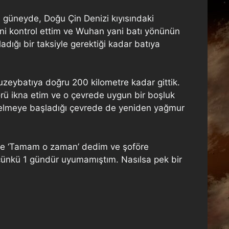
 güneyde, Doğu Çin Denizi kıyısındaki
ini kontrol ettim ve Wuhan yani batı yönünün
ığı bir taksiyle gerektiği kadar batıya
uzeybatıya doğru 200 kilometre kadar gittik.
örü ikna etim ve o çevrede uygun bir boşluk
kselmeye başladığı çevrede de yeniden yağmur
n de ‘Tamam o zaman’ dedim ve şoföre
ünkü 1 gündür uyumamıştım. Nasılsa pek bir