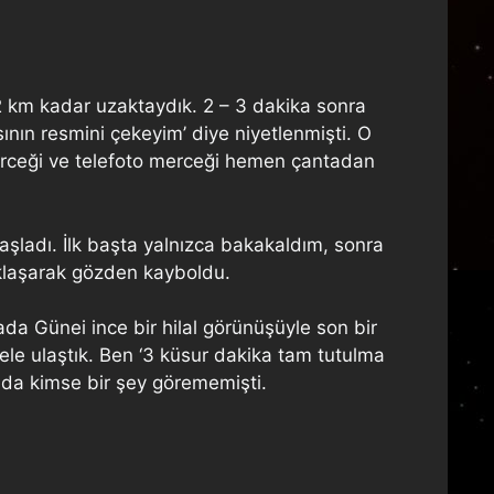
 2 km kadar uzaktaydık. 2 – 3 dakika sonra
nın resmini çekeyim’ diye niyetlenmişti. O
 merceği ve telefoto merceği hemen çantadan
şladı. İlk başta yalnızca bakakaldım, sonra
uklaşarak gözden kayboldu.
da Günei ince bir hilal görünüşüyle son bir
tele ulaştık. Ben ‘3 küsur dakika tam tutulma
ada kimse bir şey görememişti.