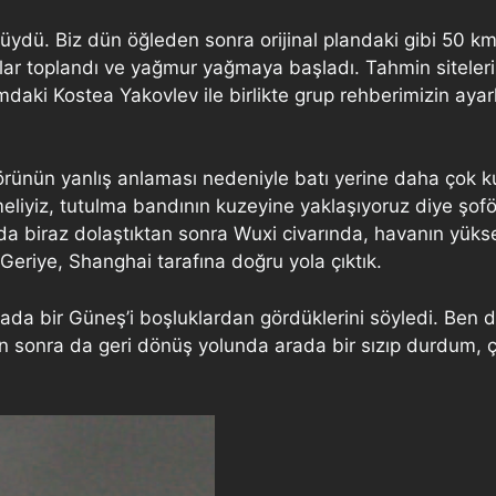
ydü. Biz dün öğleden sonra orijinal plandaki gibi 50 km
tlar toplandı ve yağmur yağmaya başladı. Tahmin siteler
i Kostea Yakovlev ile birlikte grup rehberimizin ayarlad
örünün yanlış anlaması nedeniyle batı yerine daha çok k
eliyiz, tutulma bandının kuzeyine yaklaşıyoruz diye şof
nda biraz dolaştıktan sonra Wuxi civarında, havanın yü
Geriye, Shanghai tarafına doğru yola çıktık.
arada bir Güneş’i boşluklardan gördüklerini söyledi. Be
sonra da geri dönüş yolunda arada bir sızıp durdum, ç