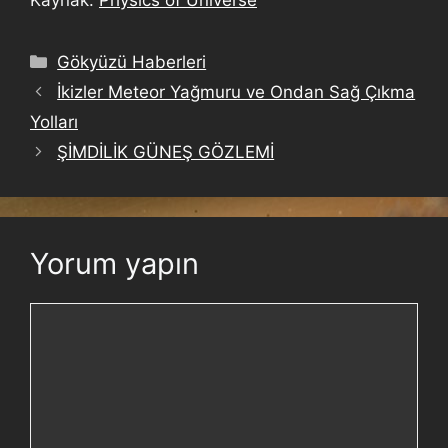
Kaynak:
Physics of Universe
Gökyüzü Haberleri
İkizler Meteor Yağmuru ve Ondan Sağ Çıkma
Yolları
ŞİMDİLİK GÜNEŞ GÖZLEMİ
Yorum yapın