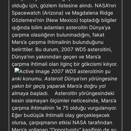
olduğu için, gözlem listesine alındı. NASA’nın
Spacewatch (Arizona) ve Magdalena Ridge
Gözlemevi’nin (New Mexico) topladığı bilgiler
ışığında bilim adamları asteroitin Dünya’ya
çarpma olasılığının bulunmadığını, fakat
Mars’a çarpma ihtimalinin bulunduğunu
belirttiler. Bu durum, 2007 WD5 asteroitini,
Dünya’nın yakınından geçen ve Mars’a
çarpma ihtimali olan ilginç bir gökcismi kılıyor.
2007 WD5 asteroitinin şu
anki konumu.
Asteroit Dünya’nın yörüngesine
yakın bir geçiş yaparak Mars’a doğru yol
almaya başladı.
Asteroitin yörüngesindeki
kesin olamayan ölçümler neticesinde, Mars’a
çarpma ihtimalinin 1e 75 olduğu vurgulanıyor.
Eğer budüşük ihtimalli olay gerçekleşecek
olursa, çarpışmanın etkisi NASA tarafından
Mars’a yollanan “Opportunity” kaşifinin de şu