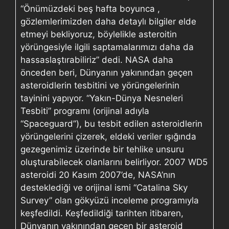
“Önümüzdeki beş hafta boyunca ,
gözlemlerimizden daha detaylı bilgiler elde
etmeyi bekliyoruz, böylelikle asteroitin
yörüngesiyle ilgili saptamalarımızı daha da
hassaslaştırabiliriz” dedi. NASA daha
önceden beri, Dünyanın yakınından geçen
asteroidlerin tesbitini ve yörüngelerinin
tayinini yapıyor. “Yakın-Dünya Nesneleri
Tesbiti” programı (orijinal adıyla
“Spaceguard”), bu tesbit edilen asteroidlerin
yörüngelerini çizerek, eldeki veriler ışığında
gezegenimiz üzerinde bir tehlike unsuru
oluşturabilecek olanlarını belirliyor. 2007 WD5
asteroidi 20 Kasım 2007’de, NASA’nın
desteklediği ve orijinal ismi “Catalina Sky
Survey” olan gökyüzü inceleme programıyla
keşfedildi. Keşfedildiği tarihten itibaren,
Dünyanın yakınından geçen bir asteroid