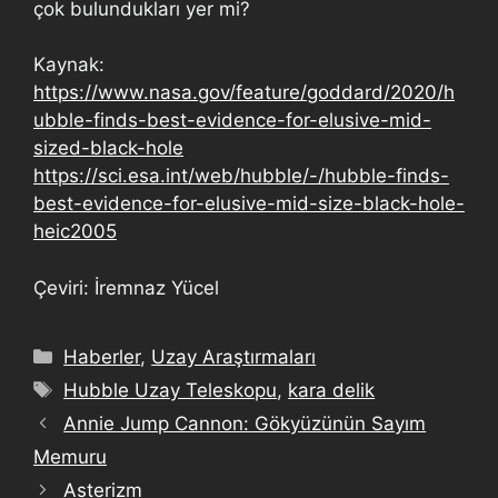
çok bulundukları yer mi?
Kaynak:
https://www.nasa.gov/feature/goddard/2020/h
ubble-finds-best-evidence-for-elusive-mid-
sized-black-hole
https://sci.esa.int/web/hubble/-/hubble-finds-
best-evidence-for-elusive-mid-size-black-hole-
heic2005
Çeviri: İremnaz Yücel
Haberler
,
Uzay Araştırmaları
Hubble Uzay Teleskopu
,
kara delik
Annie Jump Cannon: Gökyüzünün Sayım
Memuru
Asterizm