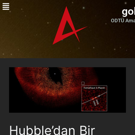
go
ODTÜ Amat
Hubble’dan Bir