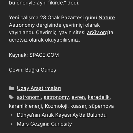
bu öneriyle aynı fikirde.” dedi.
Yeni çalışma 28 Ocak Pazartesi günü
Nature
Astronomy
dergisinde çevrimiçi olarak
yayınlandı. Çevrimiçi yayın sitesi
arXiv.org
’ta
ücretsiz olarak okuyabilirsiniz.
Kaynak:
SPACE.COM
Çeviri: Buğra Güneş
Uzay Araştırmaları
astronomi
,
astronomy
,
evren
,
karadelik
,
karanlık enerji
,
Kozmoloji
,
kuasar
,
süpernova
Dünya’nın Antik Kayası Ay’da Bulundu
Mars Gezgini: Curiosity