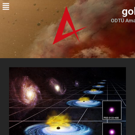
go
ODTÜ Amat