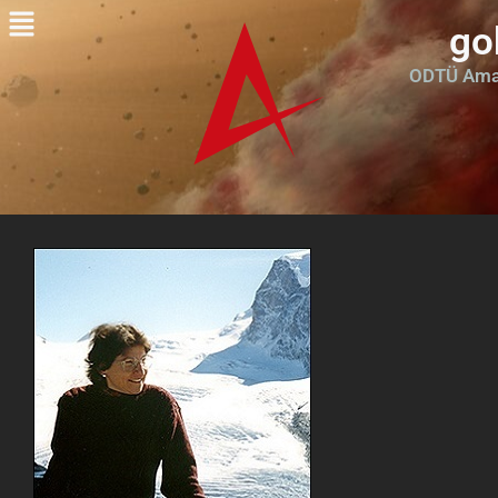
go
ODTÜ Amat