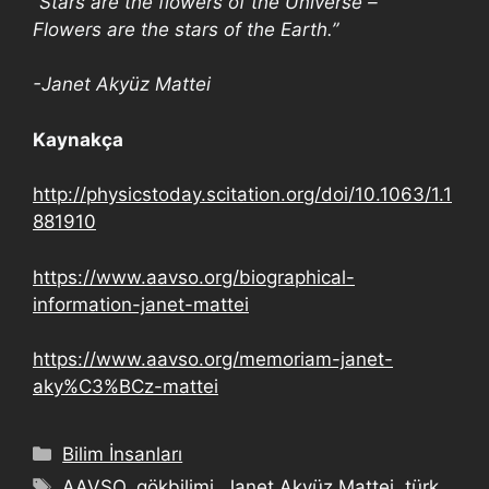
“Stars are the flowers of the Universe –
Flowers are the stars of the Earth.”
-Janet Akyüz Mattei
Kaynakça
http://physicstoday.scitation.org/doi/10.1063/1.1
881910
https://www.aavso.org/biographical-
information-janet-mattei
https://www.aavso.org/memoriam-janet-
aky%C3%BCz-mattei
Bilim İnsanları
AAVSO
,
gökbilimi
,
Janet Akyüz Mattei
,
türk