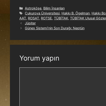
Astroköşe
,
Bilim İnsanları
Çukurova Üniversitesi
,
Hakkı B. Ögelman
,
Hakkı B
AAT
,
ROSAT
,
ROTSE
,
TÜBİTAK
,
TÜBİTAK Ulusal Gözle
Jüpiter
Güneş Sistemi’nin Son Durağı: Neptün
Yorum yapın