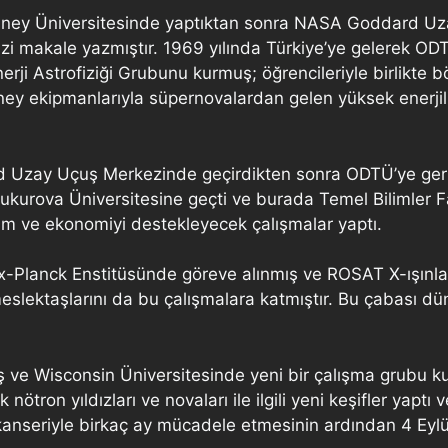
Sydney Üniversitesinde yaptıktan sonra NASA Goddard 
izi makale yazmıştır. 1969 yılında Türkiye’ye gelerek O
i Astrofiziği Grubunu kurmuş; öğrencileriyle birlikte b
 ekipmanlarıyla süpernovalardan gelen yüksek enerjili ı
ard Uzay Uçuş Merkezinde geçirdikten sonra ODTÜ’ye ge
Çukurova Üniversitesine geçti ve burada Temel Bilimler Fa
m ve ekonomiyi destekleyecek çalışmalar yaptı.
ax-Planck Enstitüsünde göreve alınmış ve ROSAT X-ışınla
eslektaşlarını da bu çalışmalara katmıştır. Bu çabası dün
ş ve Wisconsin Üniversitesinde yeni bir çalışma grubu k
 nötron yıldızları ve novaları ile ilgili yeni keşifler yapt
anseriyle birkaç ay mücadele etmesinin ardından 4 Eylül