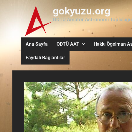
gokyuzu.org
ODTÜ Amatör Astronomi Topluluğu
Ana Sayfa
ODTÜ AAT
Hakkı Ögelman As
Faydalı Bağlantılar