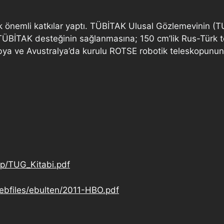
 önemli katkılar yaptı. TÜBİTAK Ulusal Gözlemevinin (
an, TÜBİTAK desteğinin sağlanmasına; 150 cm’lik Rus-Tür
ibya ve Avustralya’da kurulu ROTSE robotik teleskopun
ap/TUG_Kitabi.pdf
ebfiles/ebulten/2011-HBO.pdf