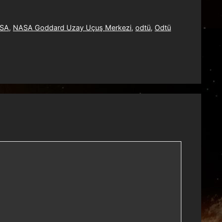
SA
,
NASA Goddard Uzay Uçuş Merkezi
,
odtü
,
Odtü