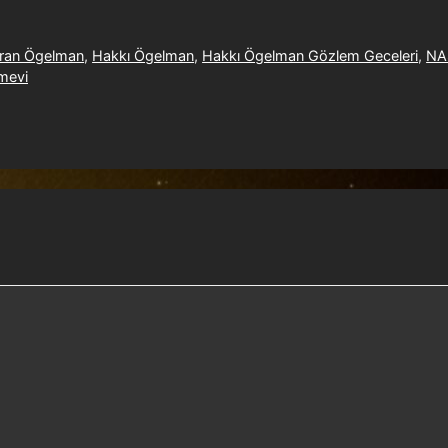
oran Ögelman
,
Hakkı Ögelman
,
Hakkı Ögelman Gözlem Geceleri
,
NA
mevi