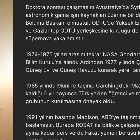
Doktora sonrası çalışmasını Avustralya’da 
astronomik gama ışın kaynakları üzerine bir d
Bölümü Başkanı olmuştur. ODTÜ’de Yüksek Enerj
ve Gaziantep ODTÜ yerleşkesine kurduğu deney
süpernova yakalamıştır.
1974-1975 yılları arasını tekrar NASA Godd
Bilim Kurulu’na alındı. Ardından 1977 yılında 
Güneş Evi ve Güneş Havuzu kurarak yerel tarı
1985 yılında Münih’e taşınıp Garching’deki M
kaldığı 6 yıl boyunca Türkiye’den öğrenci ve m
grubunun kurulmasına önayak oldu.
1991 yılının başında Madison, ABD’ye taşınmı
başlamıştır. Burada ROSAT ile birlikte çalışarak
ayına kadar ders verdi. Fakat yemek borusu k