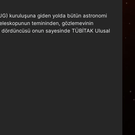
TUG) kuruluşuna giden yolda bütün astronomi
k teleskopunun temininden, gözlemevinin
un dördüncüsü onun sayesinde TÜBİTAK Ulusal