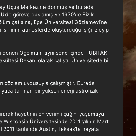
Uzay Uçuş Merkezine dönmüş ve burada
DTÜ’de göreve başlamış ve 1970’de Fizik
ölüm çatısına, Ege Üniversitesi Gözlemevi’ne
şınımın atmosferde oluşturduğu ışığı izleyip
ri dönen Ögelman, aynı sene içinde TÜBİTAK
kültesi Dekanı olarak çalıştı. Üniversitede bir
rı gözlem uydusuyla çalışmıştır. Burada
yaca tanınan bir yüksek enerji astrofizik
urarak hayatının en verimli çağını yaşamaya
ı ve Wisconsin Üniversitesinde 2011 yılının Mart
 2011 tarihinde Austin, Teksas’ta hayata