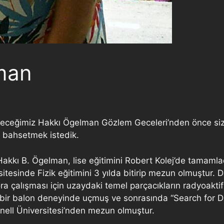
man
eğimiz Hakkı Ögelman Gözlem Geceleri’nden önce size
n bahsetmek istedik.
kkı B. Ögelman, lise eğitimini Robert Kolej’de tamamla
tesinde Fizik eğitimini 3 yılda bitirip mezun olmuştur.
ora çalışması için uzaydaki temel parçacıkların radyoa
in bir balon deneyinde uçmuş ve sonrasında “Search for 
nell Üniversitesi’nden mezun olmuştur.