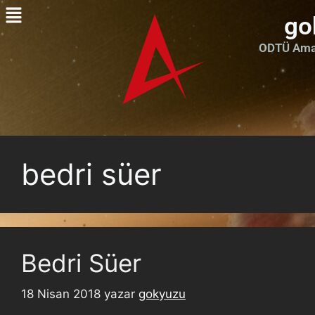
go
ODTÜ Amat
bedri süer
Bedri Süer
18 Nisan 2018
yazar
gokyuzu