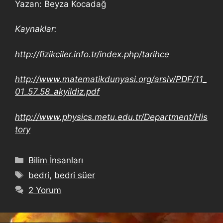
Yazan: Beyza Kocadağ
Kaynaklar:
http://fizikciler.info.tr/index.php/tarihce
http://www.matematikdunyasi.org/arsiv/PDF/11_
01_57_58_akyildiz.pdf
http://www.physics.metu.edu.tr/Department/His
tory
Bilim İnsanları
bedri
,
bedri süer
2 Yorum