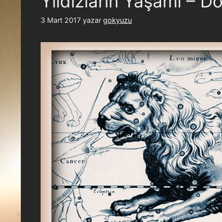
Yıldızların Yaşamı –
3 Mart 2017
yazar
gokyuzu