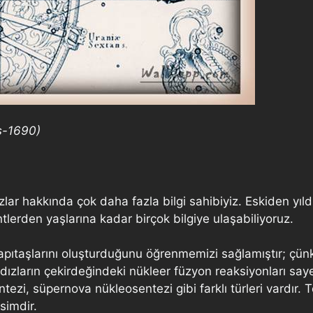
us-1690)
ızlar hakkında çok daha fazla bilgi sahibiyiz. Eskiden yıl
tlerden yaşlarına kadar birçok bilgiye ulaşabiliyoruz.
yapıtaşlarını oluşturduğunu öğrenmemizi sağlamıştır; çü
ldızların çekirdeğindeki nükleer füzyon reaksiyonları say
tezi, süpernova nükleosentezi gibi farklı türleri vardır
simdir.