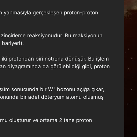
enin yanmasıyla gerçekleşen proton-proton
n zincirleme reaksiyonudur. Bu reaksiyonun
 bariyeri).
 iki protondan biri nötrona dönüşür. Bu işlem
nman diyagramında da görülebildiği gibi, proton
+
nüşüm sonucunda bir W
bozonu açığa çıkar,
n sonunda bir adet döteryum atomu oluşmuş
mu oluşturur ve ortama 2 tane proton