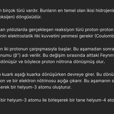
n birçok türü vardır. Bunların en temel olan ikisi hidroj
oksijen) döngüsüdür.
 olan yıldızlarda gerçekleşen reaksiyon türü proton-proto
inin elektrostatik itki kuvvetini yenmesi gerekir (Coulomb
olan iki protonun çarpışmasıyla başlar. Bu aşamadan sonra
+
zunumu (β
) adı verilir. Bu değişim sırasında alttaki Fey
rka dönüşür ve böylece proton nötrona dönüşmüş olur
.
arı kuark aşağı kuarka dönüşürken devreye girer. Bu dö
on ve bir elektron nötrinosu açığa çıkarır. Bu aşamanı
şerek bir helyum-3 atomu oluşturur.
ir helyum-3 atomu ile birleşerek bir tane helyum-4 ato