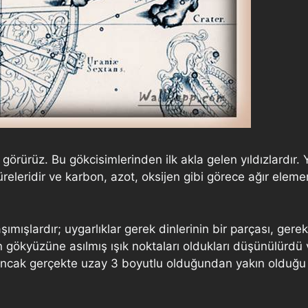
ürüz. Bu gökcisimlerinden ilk akla gelen yıldızlardır. Y
releridir ve karbon, azot, oksijen gibi görece ağır elem
aşımışlardır; uygarlıklar gerek dinlerinin bir parçası, ger
ların gökyüzüne asılmış ışık noktaları oldukları düşünülürd
, ancak gerçekte uzay 3 boyutlu olduğundan yakın olduğu d